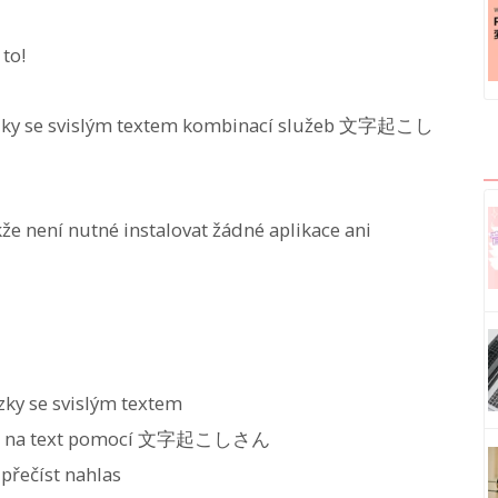
 to!
brázky se svislým textem kombinací služeb 文字起こし
kže není nutné instalovat žádné aplikace ani
ky se svislým textem
extem na text pomocí 文字起こしさん
 přečíst nahlas