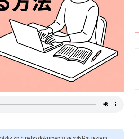
obrázky knih nebo dokumentů se svislým textem