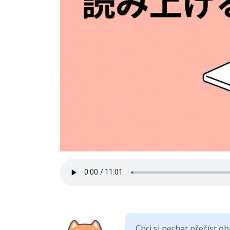
Chci si nechat přečíst 