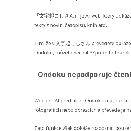
『文字起こしさん』
je AI web, který dokáže
texty z novin, časopisů, knih atd.
Tím, že v 文字起こしさん převedete obrázek se 
Ondoku, můžete nechat **přečíst obrázek
Ondoku nepodporuje čtení
Web pro AI předčítání Ondoku má „funkci č
fotografiích nebo obrázcích a převede je na
Tato funkce však dokáže rozpoznat pouze 