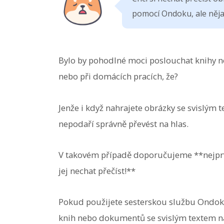
pomocí Ondoku, ale nějak
Bylo by pohodlné moci poslouchat knihy 
nebo při domácích pracích, že?
Jenže i když nahrajete obrázky se svislým 
nepodaří správně převést na hlas.
V takovém případě doporučujeme **nejprve
jej nechat přečíst!**
Pokud použijete sesterskou službu Ondo
knih nebo dokumentů se svislým textem na