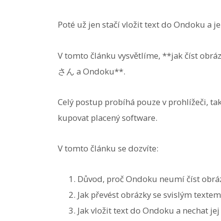
Poté už jen stačí vložit text do Ondoku a je
V tomto článku vysvětlíme, **jak číst o
さん a Ondoku**.
Celý postup probíhá pouze v prohlížeči, ta
kupovat placený software.
V tomto článku se dozvíte:
Důvod, proč Ondoku neumí číst obráz
Jak převést obrázky se svislým t
Jak vložit text do Ondoku a nechat jej