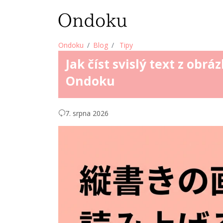
Ondoku
Blog
Tipy
Jak číst svislý text z obrá
Ondoku
7. srpna 2026