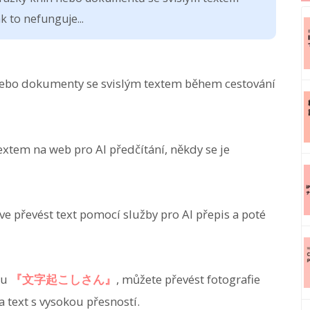
 to nefunguje...
nebo dokumenty se svislým textem během cestování
textem na web pro AI předčítání, někdy se je
 převést text pomocí služby pro AI přepis a poté
ku
『文字起こしさん』
, můžete převést fotografie
 text s vysokou přesností.