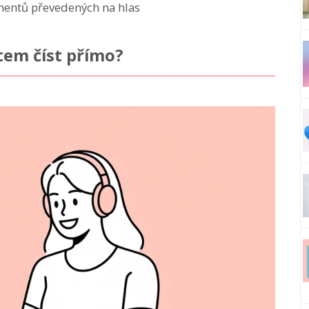
umentů převedených na hlas
tem číst přímo?