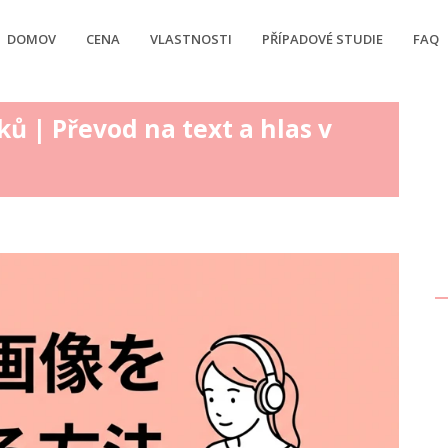
DOMOV
CENA
VLASTNOSTI
PŘÍPADOVÉ STUDIE
FAQ
zků | Převod na text a hlas v