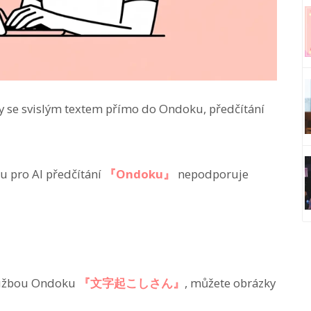
ky se svislým textem přímo do Ondoku, předčítání
bu pro AI předčítání
『Ondoku』
nepodporuje
lužbou Ondoku
『文字起こしさん』
, můžete obrázky