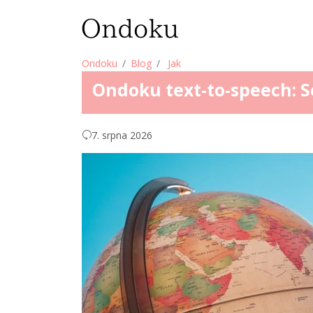
Ondoku
Blog
Jak
Ondoku text-to-speech: 
7. srpna 2026