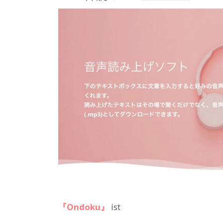
『Ondoku』
ist