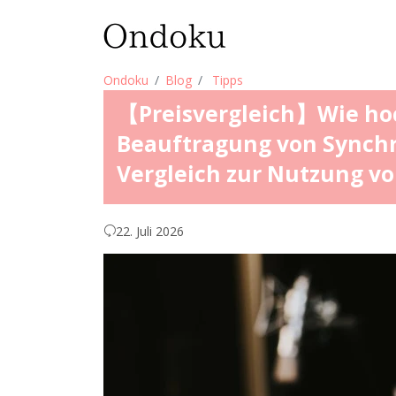
Ondoku
Blog
Tipps
【Preisvergleich】Wie hoch
Beauftragung von Synchr
Vergleich zur Nutzung vo
22. Juli 2026