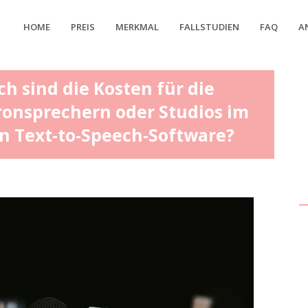
HOME
PREIS
MERKMAL
FALLSTUDIEN
FAQ
A
 sind die Kosten für die
onsprechern oder Studios im
n Text-to-Speech-Software?