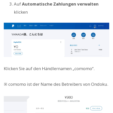
Auf
Automatische Zahlungen verwalten
klicken
Klicken Sie auf den Händlernamen „comomo“.
※ comomo ist der Name des Betreibers von Ondoku.