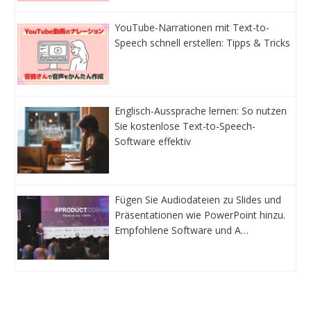
YouTube-Narrationen mit Text-to-
Speech schnell erstellen: Tipps & Tricks
Englisch-Aussprache lernen: So nutzen
Sie kostenlose Text-to-Speech-
Software effektiv
Fügen Sie Audiodateien zu Slides und
Präsentationen wie PowerPoint hinzu.
Empfohlene Software und A…