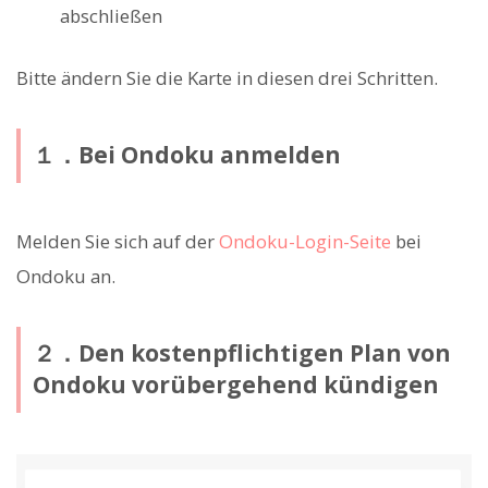
abschließen
Bitte ändern Sie die Karte in diesen drei Schritten.
１．Bei Ondoku anmelden
Melden Sie sich auf der
Ondoku-Login-Seite
bei
Ondoku an.
２．Den kostenpflichtigen Plan von
Ondoku vorübergehend kündigen