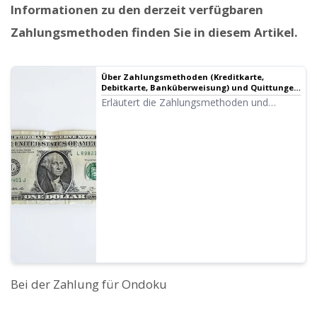
Informationen zu den derzeit verfügbaren
Zahlungsmethoden finden Sie in diesem Artikel.
Über Zahlungsmethoden (Kreditkarte,
Debitkarte, Banküberweisung) und Quittungen
bei Ondoku | Text-to-Speech-Software Ondoku
Erläutert die Zahlungsmethoden und
Quittungen für Ondoku. Rechnungs- und
Quittungserstellung für
Banküberweisungen. Abschluss von
Business-Plänen. Quittungserstellung für
alle Methoden usw.
Bei der Zahlung für Ondoku