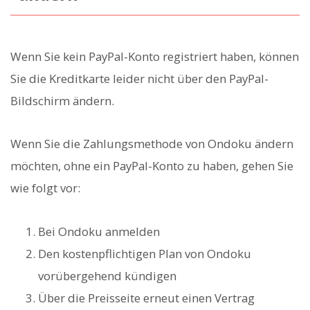
Wenn Sie kein PayPal-Konto registriert haben, können
Sie die Kreditkarte leider nicht über den PayPal-
Bildschirm ändern.
Wenn Sie die Zahlungsmethode von Ondoku ändern
möchten, ohne ein PayPal-Konto zu haben, gehen Sie
wie folgt vor:
Bei Ondoku anmelden
Den kostenpflichtigen Plan von Ondoku
vorübergehend kündigen
Über die Preisseite erneut einen Vertrag