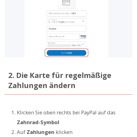
2. Die Karte für regelmäßige
Zahlungen ändern
Klicken Sie oben rechts bei PayPal auf das
Zahnrad-Symbol
Auf
Zahlungen
klicken