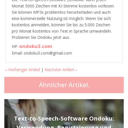
Monat 5000 Zeichen mit KI-Stimme kostenlos vorlesen.
Sie können MP3s problemlos herunterladen und auch
eine kommerzielle Nutzung ist möglich. Wenn Sie sich
kostenlos anmelden, können Sie bis zu 5.000 Zeichen
pro Monat kostenlos von Text in Sprache umwandeln.
Probieren Sie Ondoku jetzt aus.
ondoku3.com
HP:
Email: ondoku3.com@gmail.com
←Vorheriger Artikel
|
Nächster Artikel→
Ähnlicher Artikel.
Text-to-Speech-Software Ondoku:
Verwendung, Registrierung und