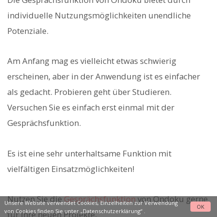
individuelle Nutzungsmöglichkeiten unendliche
Potenziale.
Am Anfang mag es vielleicht etwas schwierig
erscheinen, aber in der Anwendung ist es einfacher
als gedacht. Probieren geht über Studieren.
Versuchen Sie es einfach erst einmal mit der
Gesprächsfunktion.
Es ist eine sehr unterhaltsame Funktion mit
vielfältigen Einsatzmöglichkeiten!
Nutzen Sie die
Gesprächsfunktion
von Ondoku gerne
Unsere Website verwendet Cookies, Einzelheiten zur Verwendung
OK
von Cookies finden Sie unter
„Datenschutzerklärung“
.
für Ihre neuen Projekte.