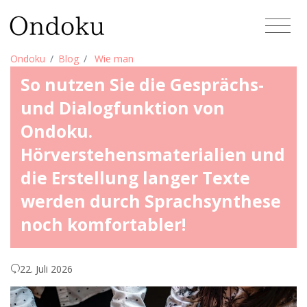
Ondoku
Blog
Wie man
So nutzen Sie die Gesprächs-
und Dialogfunktion von
Ondoku.
Hörverstehensmaterialien und
die Erstellung langer Texte
werden durch Sprachsynthese
noch komfortabler!
22. Juli 2026