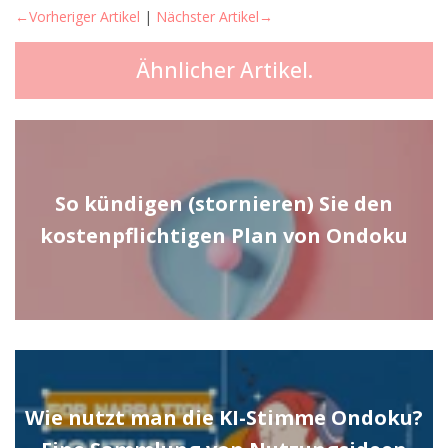
←Vorheriger Artikel
|
Nächster Artikel→
Ähnlicher Artikel.
So kündigen (stornieren) Sie den
kostenpflichtigen Plan von Ondoku
Wie nutzt man die KI-Stimme Ondoku?