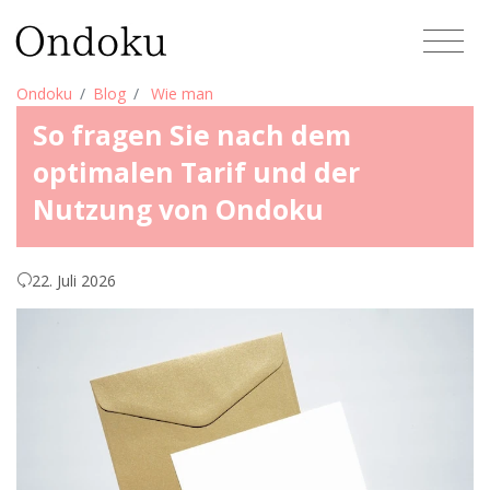
Ondoku
Blog
Wie man
So fragen Sie nach dem
optimalen Tarif und der
Nutzung von Ondoku
22. Juli 2026