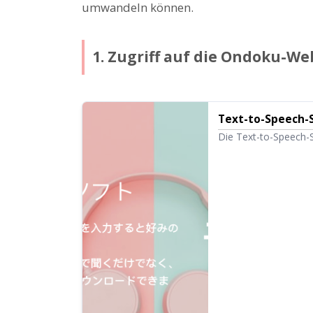
umwandeln können.
1. Zugriff auf die Ondoku-We
Text-to-Speech-
Die Text-to-Speech-
vorlesen. Zudem ermö
Million Zeichen pro
können als Audiodat
werden.