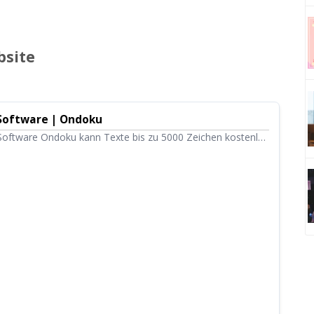
bsite
Software | Ondoku
Software Ondoku kann Texte bis zu 5000 Zeichen kostenlos
glichen kostenpflichtige Pläne das Vorlesen von bis zu 1
 Monat. Die mit hochwertiger Stimme vorgelesenen Texte
ei (.mp3) heruntergeladen und auch kommerziell genutzt