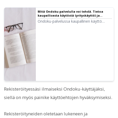
Mitä Ondoku-palvelulla voi tehdä. Tietoa
kaupallisesta käytöstä (yrityskäyttö) ja
kielletyistä asioista. ｜
Ondoku-palvelussa kaupallinen käyttö
Tekstinlukijaohjelmisto Ondoku
(yrityskäyttö) on mahdollista. Käyttö
suoran tai epäsuoran taloudellisen hyödyn
saamiseksi on kaupallista käyttöä
riippumatta siitä, onko kyseessä
yksityishenkilö vai yritys. Huomaa kuitenkin,
että Ondoku on määritellyt kiellettyjä
toimia. Tällä kertaa esittelemme, mitä voit
ja mitä et voi tehdä Ondoku-palvelulla.
Rekisteröityessäsi ilmaiseksi Ondoku-käyttäjäksi,
siellä on myös painike käyttöehtojen hyväksymiseksi.
Rekisteröityneiden oletetaan lukeneen ja