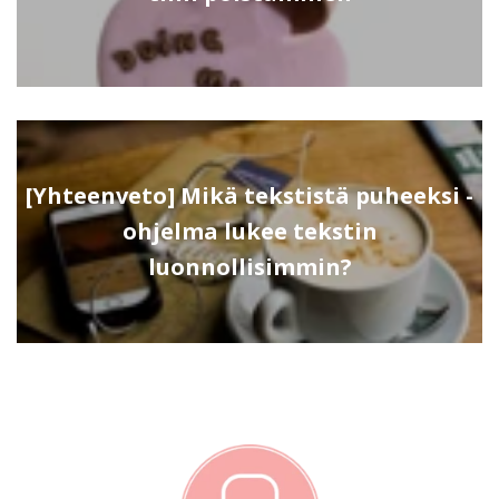
[Yhteenveto] Mikä tekstistä puheeksi -
ohjelma lukee tekstin
luonnollisimmin?