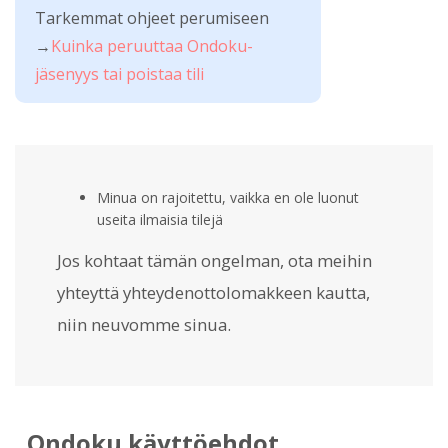
Tarkemmat ohjeet perumiseen
→
Kuinka peruuttaa Ondoku-
jäsenyys tai poistaa tili
Minua on rajoitettu, vaikka en ole luonut
useita ilmaisia tilejä
Jos kohtaat tämän ongelman, ota meihin
yhteyttä yhteydenottolomakkeen kautta,
niin neuvomme sinua.
Ondoku käyttöehdot