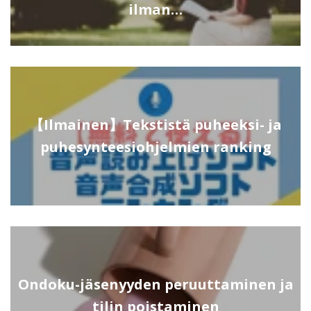
ilman…
【Ilmainen】Tekstistä puheeksi- ja
puhesynteesiohjelmien ranking
Ondoku-jäsenyyden peruuttaminen ja
tilin poistaminen