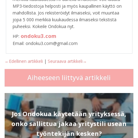
MP3-tiedostoja helposti ja myös kaupallinen käyttö on
mahdollista. Jos rekisteröidyt ilmaiseksi, voit muuntaa
jopa 5 000 merkkiä kuukaudessa ilmaiseksi tekstistä
puheeksi. Kokeile Ondokua nyt.
ondoku3.com
HP:
Email: ondoku3.com@gmail.com
←Edellinen artikkeli
|
Seuraava artikkeli→
Aiheeseen liittyvä artikkeli
Jos Ondokua käytetään yrityksessä,
onko sallittua jakaa yritystili usean
työntekijän kesken?