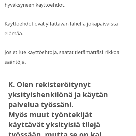
hyväksyneen käyttöehdot.
Käyttöehdot ovat yllättävän lähellä jokapäiväistä
elämää.
Jos et lue käyttöehtoja, saatat tietämättäsi rikkoa
sääntöjä.
K. Olen rekisteröitynyt
yksityishenkilönä ja käytän
palvelua työssäni.
Myös muut työntekijät
käyttävät yksityisiä tilejä
työssään, mutta se on kai