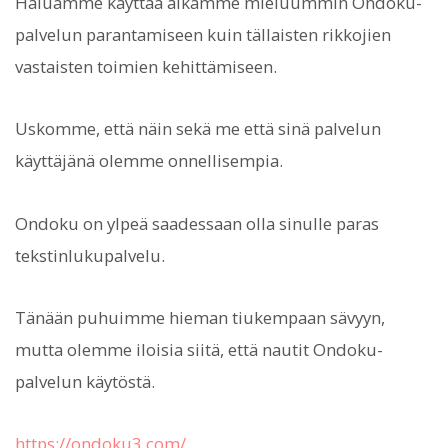
Haluamme käyttää aikamme mieluummin Ondoku-
palvelun parantamiseen kuin tällaisten rikkojien
vastaisten toimien kehittämiseen.
Uskomme, että näin sekä me että sinä palvelun
käyttäjänä olemme onnellisempia.
Ondoku on ylpeä saadessaan olla sinulle paras
tekstinlukupalvelu.
Tänään puhuimme hieman tiukempaan sävyyn,
mutta olemme iloisia siitä, että nautit Ondoku-
palvelun käytöstä.
https://ondoku3.com/