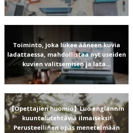
Toiminto, joka lukee ääneen kuvia
ladattaessa, mahdollistaa nyt useiden
kuvien valitsemisen ja lata…
【Opettajien huomio】Luo englannin
kuuntelutehtäviä ilmaiseksi!
Perusteellinen opas menetelmään