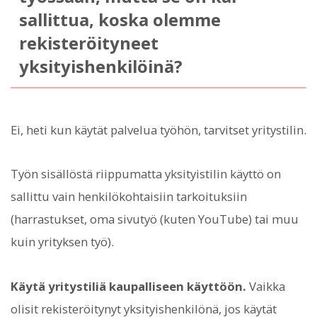
sallittua, koska olemme
rekisteröityneet
yksityishenkilöinä?
Ei, heti kun käytät palvelua työhön, tarvitset yritystilin.
Työn sisällöstä riippumatta yksityistilin käyttö on
sallittu vain henkilökohtaisiin tarkoituksiin
(harrastukset, oma sivutyö (kuten YouTube) tai muu
kuin yrityksen työ).
Käytä yritystiliä kaupalliseen käyttöön.
Vaikka
olisit rekisteröitynyt yksityishenkilönä, jos käytät