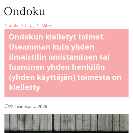
Ondoku
blogi
Miten
Ondokun kielletyt toimet.
Useamman kuin yhden
ilmaistilin omistaminen tai
luominen yhden henkilön
(yhden käyttäjän) toimesta on
kielletty
22. heinäkuuta 2026