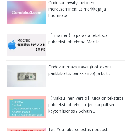
Ondokun hyvitystietojen
merkitseminen: Esimerkkejä ja
huomioita.
【Ilmainen】5 parasta tekstistä
puheeksi -ohjelmaa Macille
Ondokun maksutavat (luottokortti,
pankkikortti, pankkisiirto) ja kuitit
【Maksullinen versio】Mikä on tekstistä
puheeksi -ohjelmistojen kaupallisen
käytön lisenssi? Selvitin…
Tee YouTube-selostus nopeasti