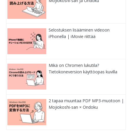
Mojiokoshi-san ja Ondoku
Selostuksen lisääminen videoon
iPhonella | iMovie riittää
Mikä on Chromen lukutila?
Tietokoneversion käyttöopas kuvilla
2 tapaa muuntaa PDF MP3-muotoon |
Mojiokoshi-san × Ondoku