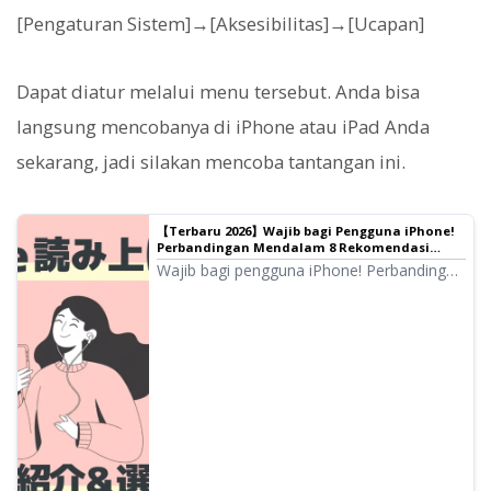
[Pengaturan Sistem]→[Aksesibilitas]→[Ucapan]
Dapat diatur melalui menu tersebut. Anda bisa
langsung mencobanya di iPhone atau iPad Anda
sekarang, jadi silakan mencoba tantangan ini.
【Terbaru 2026】Wajib bagi Pengguna iPhone!
Perbandingan Mendalam 8 Rekomendasi
Aplikasi Pembaca Teks Otomatis
Wajib bagi pengguna iPhone! Perbandingan
mendalam 8 aplikasi yang membacakan
teks dengan suara alami. Kami
menganalisis dari berbagai sudut seperti
kualitas suara, kemudahan penggunaan,
dan rencana biaya untuk memperkenalkan
layanan yang direkomendasikan terbaru di
tahun 2026.