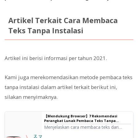
Artikel Terkait Cara Membaca
Teks Tanpa Instalasi
Artikel ini berisi informasi per tahun 2021.
Kami juga merekomendasikan metode pembaca teks
tanpa instalasi dalam artikel terkait berikut ini,
silakan menyimaknya.
【Mendukung Browser】7 Rekomendasi
Perangkat Lunak Pembaca Teks Tanpa
Instalasi: Cara Penggunaan & Layanan
Menjelaskan cara membaca teks dari
Rekomendasi
browser web tanpa perlu instalasi. Juga