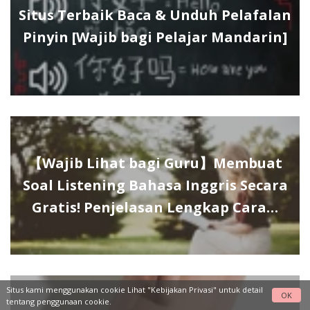
Situs Terbaik Baca & Unduh Pelafalan
Pinyin [Wajib bagi Pelajar Mandarin]
【Wajib Lihat bagi Guru】Membuat
Soal Listening Bahasa Inggris Secara
Gratis! Penjelasan Lengkap Cara…
Situs kami menggunakan cookie Lihat
"Kebijakan Privasi"
untuk detail
OK
tentang penggunaan cookie.