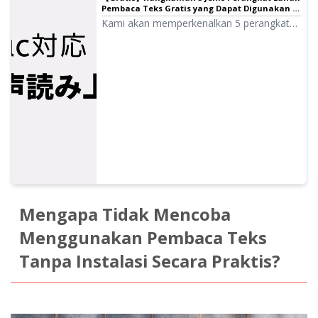
Pembaca Teks Gratis yang Dapat Digunakan di
Mac
Kami akan memperkenalkan 5 perangkat
lunak (situs) pembaca teks gratis yang
dapat digunakan di Mac. Karena banyak
orang yang ingin menggunakan suara Siri,
asisten AI yang dapat digunakan di Mac
OS, kami juga akan memperkenalkan
metode yang dapat digunakan.
Mengapa Tidak Mencoba
Menggunakan Pembaca Teks
Tanpa Instalasi Secara Praktis?