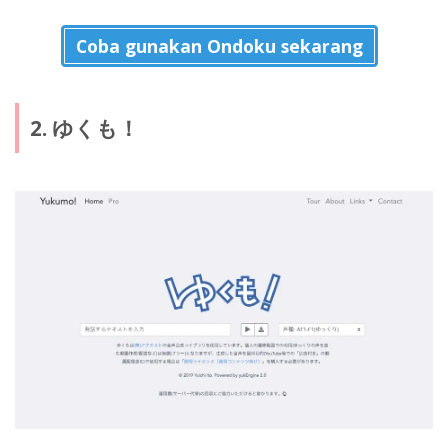
Coba gunakan Ondoku sekarang
2. ゆくも！