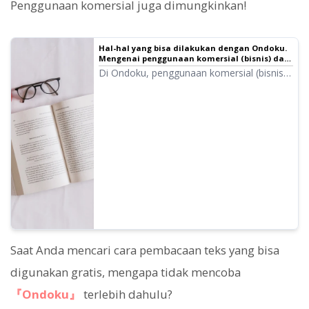
Penggunaan komersial juga dimungkinkan!
Hal-hal yang bisa dilakukan dengan Ondoku.
Mengenai penggunaan komersial (bisnis) dan
hal yang dilarang.
Di Ondoku, penggunaan komersial (bisnis)
diperbolehkan. Penggunaan untuk tujuan
memperoleh keuntungan finansial baik
secara langsung maupun tidak langsung,
baik oleh individu maupun badan hukum,
termasuk penggunaan komersial. Namun,
harap berhati-hati karena terdapat tindakan
yang dilarang di Ondoku. Kali ini, kami akan
membahas hal yang boleh dan tidak boleh
dilakukan di Ondoku...
Saat Anda mencari cara pembacaan teks yang bisa
digunakan gratis, mengapa tidak mencoba
『Ondoku』
terlebih dahulu?