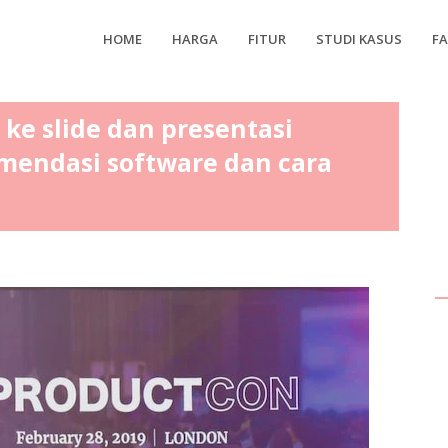
HOME
HARGA
FITUR
STUDI KASUS
F
 ke slide dan presentasi
omendasi software dan cara