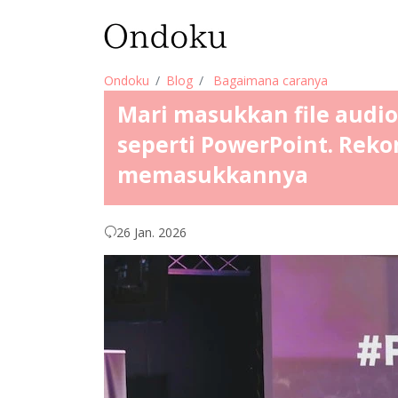
Ondoku
Blog
Bagaimana caranya
Mari masukkan file audio
seperti PowerPoint. Rek
memasukkannya
26 Jan. 2026