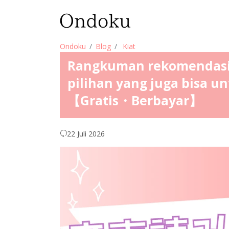
Ondoku
Blog
Kiat
Rangkuman rekomendasi 
pilihan yang juga bisa 
【Gratis・Berbayar】
22 Juli 2026