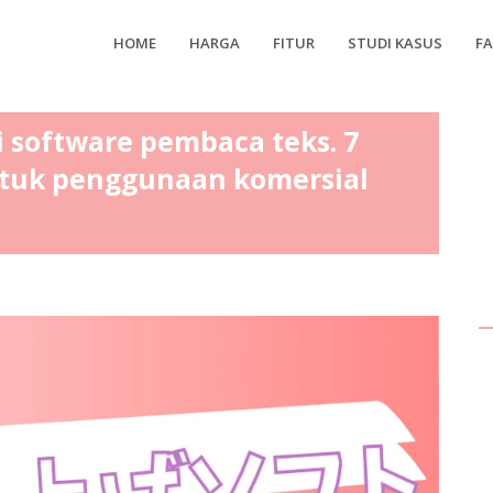
HOME
HARGA
FITUR
STUDI KASUS
F
software pembaca teks. 7
untuk penggunaan komersial