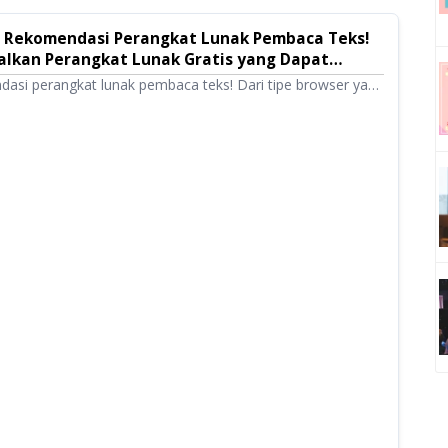
10 Rekomendasi Perangkat Lunak Pembaca Teks!
lkan Perangkat Lunak Gratis yang Dapat
a Komersial | Perangkat Lunak Pembaca Teks
asi perangkat lunak pembaca teks! Dari tipe browser yang
alasi hingga tipe desktop fungsionalitas tinggi, kami
alat pilihan termasuk yang gratis dan dapat digunakan