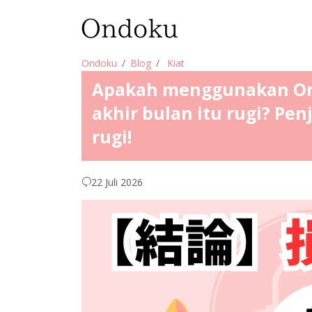
Ondoku
Blog
Kiat
Apakah menggunakan On
akhir bulan itu rugi? Pen
rugi!
22 Juli 2026