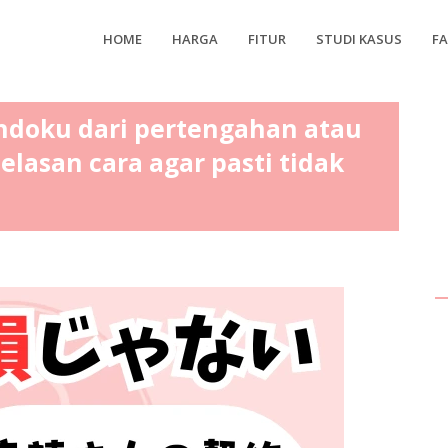
HOME
HARGA
FITUR
STUDI KASUS
F
doku dari pertengahan atau
jelasan cara agar pasti tidak