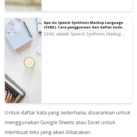
Apa itu Speech Synthesis Markup Language
(SSML). Cara penggunaan dan daftar kode
utama pada perangkat lunak pembaca teks. |
SSML adalah Speech Synthesis Markup
Perangkat Lunak Pembaca Teks Ondoku
Language. Dengan menulis kode SSML,
Anda dapat lebih mengontrol pengucapan
Ondoku. Kami akan memperkenalkan cara
menggunakan SSML di Ondoku dan daftar
kodenya secara detail.
Untuk daftar kata yang sederhana, disarankan untuk
menggunakan Google Sheets atau Excel untuk
membuat teks yang akan dibacakan.