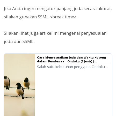
Jika Anda ingin mengatur panjang jeda secara akurat,
silakan gunakan SSML <break time>.
Silakan lihat juga artikel ini mengenai penyesuaian
jeda dan SSML.
Cara Menyesuaikan Jeda dan Waktu Kosong
dalam Pembacaan Ondoku [2 Jenis] |
Perangkat Lunak Pembaca Teks Ondoku
Salah satu kebutuhan pengguna Ondoku
adalah "ingin memberi jeda sedikit lebih
lama". Jika itu adalah penyesuaian "jeda"
untuk memberikan sedikit jarak, ada dua
metode penyesuaian: 1. Tanda baca, 2.
SSML.