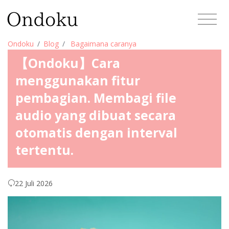
Ondoku
Blog
Bagaimana caranya
【Ondoku】Cara
menggunakan fitur
pembagian. Membagi file
audio yang dibuat secara
otomatis dengan interval
tertentu.
22 Juli 2026