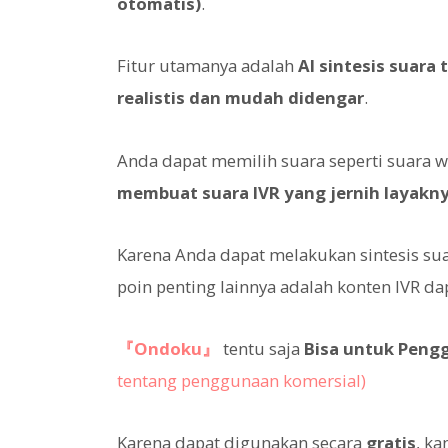
otomatis)
.
Fitur utamanya adalah
AI sintesis suara 
realistis dan mudah didengar
.
Anda dapat memilih suara seperti suara w
membuat suara IVR yang jernih layakny
Karena Anda dapat melakukan sintesis suar
poin penting lainnya adalah konten IVR d
『Ondoku』
tentu saja
Bisa untuk Peng
tentang penggunaan komersial)
Karena dapat digunakan secara
gratis
, k