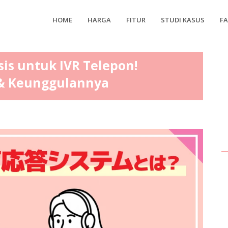
HOME
HARGA
FITUR
STUDI KASUS
F
is untuk IVR Telepon!
& Keunggulannya