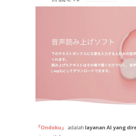
『Ondoku』
adalah
layanan AI yang di