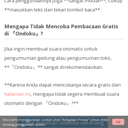
Cara penggunaannya juga **sangat mudah**, cukup
**masukkan teks dan tekan tombol baca**.
Mengapa Tidak Mencoba Pembacaan Gratis
di 『Ondoku』?
Jika ingin membuat suara otomatis untuk
pengumuman gedung atau pengumuman toko,
**『Ondoku』** sangat direkomendasikan.
**Karena Anda dapat mencobanya secara gratis dari
halaman ini
, mengapa tidak segera membuat suara
otomatis dengan 『Ondoku』?**
Situs kami menggunakan cookie Lihat
"Kebijakan Privasi"
untuk detail
Coba gunakan Ondoku sekarang
OK
tentang penggunaan cookie.