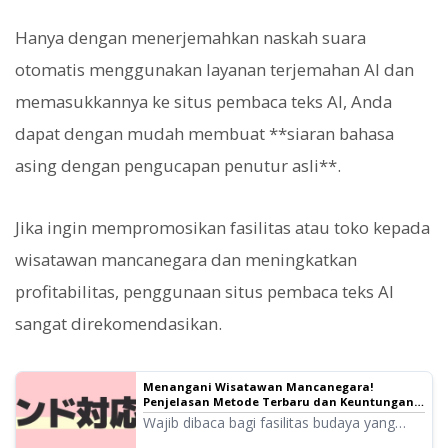
Hanya dengan menerjemahkan naskah suara
otomatis menggunakan layanan terjemahan AI dan
memasukkannya ke situs pembaca teks AI, Anda
dapat dengan mudah membuat **siaran bahasa
asing dengan pengucapan penutur asli**.
Jika ingin mempromosikan fasilitas atau toko kepada
wisatawan mancanegara dan meningkatkan
profitabilitas, penggunaan situs pembaca teks AI
sangat direkomendasikan.
Menangani Wisatawan Mancanegara!
Penjelasan Metode Terbaru dan Keuntungan
Membuat Panduan Suara Multibahasa Secara
Wajib dibaca bagi fasilitas budaya yang
Gratis
kesulitan menangani wisatawan