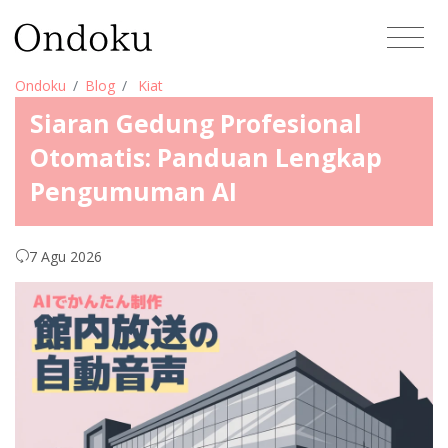
Ondoku
Blog
Kiat
Siaran Gedung Profesional
Otomatis: Panduan Lengkap
Pengumuman AI
7 Agu 2026