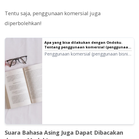
Tentu saja, penggunaan komersial juga
diperbolehkan!
Apa yang bisa dilakukan dengan Ondoku.
Tentang penggunaan komersial (penggunaan
bisnis) dan hal-hal yang dilarang.
Penggunaan komersial (penggunaan bisnis)
dimungkinkan di Ondoku. Baik individu
maupun badan hukum, penggunaan
dengan tujuan mendapatkan keuntungan
berupa uang atau lainnya secara langsung
maupun tidak langsung adalah penggunaan
komersial. Namun, harap berhati-hati
karena ada tindakan yang dilarang di
Ondoku. Kali ini, apa yang bisa dan tidak
bisa dilakukan di Ondoku...
Suara Bahasa Asing Juga Dapat Dibacakan