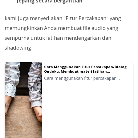
Jepang secara bergantian
kami juga menyediakan "Fitur Percakapan" yang
memungkinkan Anda membuat file audio yang
sempurna untuk latihan mendengarkan dan
shadowing.
Cara Menggunakan Fitur Percakapan/Dialog
Ondoku. Membuat materi latihan
mendengarkan dan teks panjang jadi lebih
Cara menggunakan fitur percakapan
praktis dengan sintesis suara!｜Software Text-
Ondoku! Penjelasan cara penggunaan fitur
to-Speech Ondoku
percakapan dengan gambar. Kami akan
memperkenalkan contoh spesifik tentang
kegunaan fitur percakapan ini.