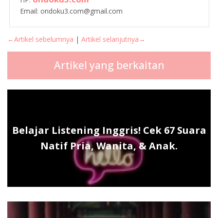
Email: ondoku3.com@gmail.com
←Artikel sebelumnya
|
Artikel selanjutnya→
Artikel yang berkaitan
Belajar Listening Inggris! Cek 67 Suara
Natif Pria, Wanita, & Anak.