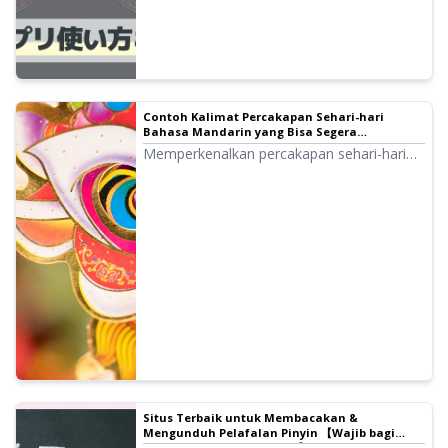
Contoh Kalimat Percakapan Sehari-hari
Bahasa Mandarin yang Bisa Segera
Digunakan & Cara Membuat Materi Audio
Memperkenalkan percakapan sehari-hari
Orisinal 【Dilengkapi Audio Pelafalan】｜
bahasa Mandarin lengkap dengan materi
Software Text-to-Speech Ondoku
audio. Selain itu, kami juga menjelaskan
cara membuat materi audio orisinal untuk
membantu pembelajaran Anda.
Situs Terbaik untuk Membacakan &
Mengunduh Pelafalan Pinyin 【Wajib bagi
Pelajar Bahasa Mandarin】｜Software Text-to-