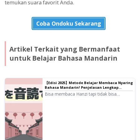
temukan suara favorit Anda.
Coba Ondoku Sekarang
Artikel Terkait yang Bermanfaat
untuk Belajar Bahasa Mandarin
【Edisi 2025】Metode Belajar Membaca Nyaring
Bahasa Mandarin! Penjelasan Lengkap
tentang Situs, Aplikasi, Teks Contoh, dan Cara
Bisa membaca Hanzi tapi tidak bisa
Penggunaannya｜Software Text-to-Speech
melafalkannya... selesaikan masalah
Ondoku
tersebut! Rekomendasi situs dan aplikasi
pilihan untuk membaca nyaring bahasa
Mandarin. Penjelasan cara penggunaan
'Ondoku' yang bisa digunakan gratis, tips
menguasai pelafalan level penutur asli, dan
teks contoh.