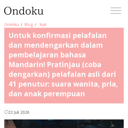
Ondoku
Blog
Kiat
Untuk konfirmasi pelafalan
dan mendengarkan dalam
pembelajaran bahasa
Mandarin! Pratinjau (coba
dengarkan) pelafalan asli dari
41 penutur: suara wanita, pria,
dan anak perempuan
22 Juli 2026