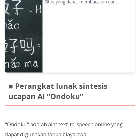
Situs yang dapat membacakan dan
Speech Ondoku
mengunduh baik teks dalam aksara
Mandarin maupun notasi Pinyin, yaitu
Ondoku. Dengan smartphone, Anda
bahkan bisa melafalkan bahasa Mandarin
dari foto yang diambil saat itu juga.
■ Perangkat lunak sintesis
ucapan AI “Ondoku”
"Ondoku" adalah alat text-to-speech online yang
dapat digunakan tanpa biaya awal.