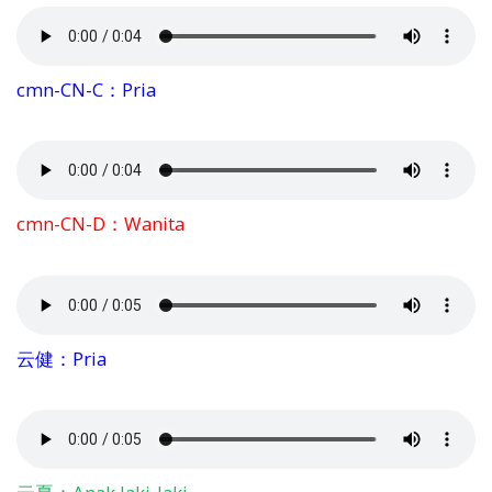
cmn-CN-C：Pria
cmn-CN-D：Wanita
云健：Pria