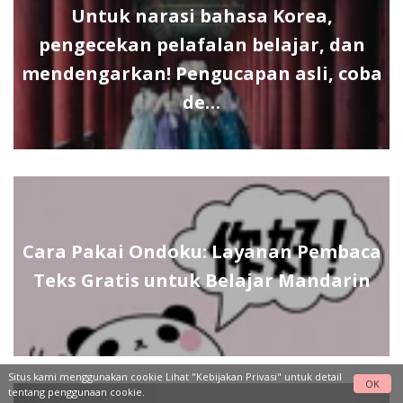
Untuk narasi bahasa Korea,
pengecekan pelafalan belajar, dan
mendengarkan! Pengucapan asli, coba
de…
Cara Pakai Ondoku: Layanan Pembaca
Teks Gratis untuk Belajar Mandarin
Situs kami menggunakan cookie Lihat
"Kebijakan Privasi"
untuk detail
OK
tentang penggunaan cookie.