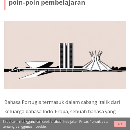
poin-poin pembelajaran
Bahasa Portugis termasuk dalam cabang Italik dari
keluarga bahasa Indo-Eropa, sebuah bahasa yang
berasal dari bahasa Latin.
Situs kami menggunakan cookie Lihat
"Kebijakan Privasi"
untuk detail
OK
tentang penggunaan cookie.