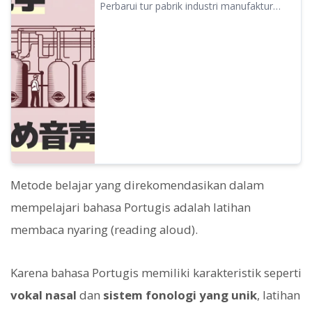
yang direkomendasikan
Perbarui tur pabrik industri manufaktur
dengan panduan suara AI. Menjelaskan
efek penerapan dan cara penggunaan
praktis, mulai dari persiapan turis
mancanegara hingga pengurangan biaya
operasional.
Metode belajar yang direkomendasikan dalam
mempelajari bahasa Portugis adalah latihan
membaca nyaring (reading aloud).
Karena bahasa Portugis memiliki karakteristik seperti
vokal nasal
dan
sistem fonologi yang unik
, latihan