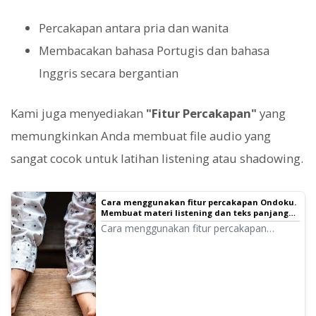
Percakapan antara pria dan wanita
Membacakan bahasa Portugis dan bahasa
Inggris secara bergantian
Kami juga menyediakan
"Fitur Percakapan"
yang
memungkinkan Anda membuat file audio yang
sangat cocok untuk latihan listening atau shadowing.
Cara menggunakan fitur percakapan Ondoku.
Membuat materi listening dan teks panjang
jadi lebih mudah dengan sintesis suara!
Cara menggunakan fitur percakapan
Ondoku! Penjelasan cara penggunaan fitur
percakapan dengan gambar. Kami akan
memperkenalkan contoh konkret
penggunaan fitur percakapan untuk
berbagai keperluan.