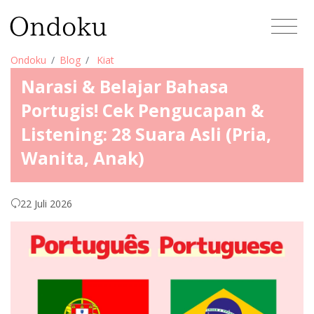
Ondoku
Blog
Kiat
Narasi & Belajar Bahasa
Portugis! Cek Pengucapan &
Listening: 28 Suara Asli (Pria,
Wanita, Anak)
22 Juli 2026