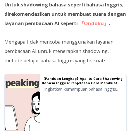
Untuk shadowing bahasa seperti bahasa Inggris,
direkomendasikan untuk membuat suara dengan
layanan pembacaan AI seperti
『Ondoku』
.
Mengapa tidak mencoba menggunakan layanan
pembacaan AI untuk menerapkan shadowing,
metode belajar bahasa Inggris yang terkuat?
【Panduan Lengkap】Apa itu Cara Shadowing
Bahasa Inggris? Penjelasan Cara Membuat
Materi Gratis!
Tingkatkan kemampuan bahasa Inggris
secara efisien dengan shadowing!
Penjelasan metode belajar untuk
meningkatkan kemampuan menyimak,
pengucapan, dan berbicara secara
bersamaan bagi pemula. Juga
memperkenalkan cara membuat materi
dengan suara AI gratis.