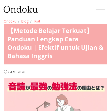
Ondoku
Blog
Kiat
【Metode Belajar Terkuat】
Panduan Lengkap Cara
Ondoku | Efektif untuk Ujian &
Bahasa Inggris
7 Agu 2026