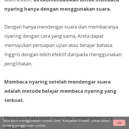
nyaring hanya dengan menggunakan suara.
Dengan hanya mendengar suara dan membacanya
nyaring dengan cara yang sama, Anda dapat
memajukan persiapan ujian atau belajar bahasa
Inggris dengan lebih efektif daripada menggunakan
penglihatan.
Membaca nyaring setelah mendengar suara
adalah metode belajar membaca nyaring yang
terkuat.
Mengapa Anda tidak mencoba menerapkan cara
Situs kami menggunakan cookie Lihat
"Kebijakan Privasi"
untuk detail
OK
tentang penggunaan cookie.
terkuat ini?