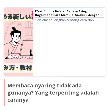
Efektif untuk Belajar Bahasa Asing!
Bagaimana Cara Memulai So-doku dengan AI
dan Tips untuk Konsisten?
Penjelasan lengkap tentang cara dan
manfaat So-doku. Bahkan tanpa guru,
Anda bisa melakukannya sendiri dengan
layanan pembacaan AI "Ondoku"! Dari
literatur klasik hingga bahasa asing, kami
memperkenalkan metode pembelajaran
efektif untuk mengaktifkan otak dan
wawasan melalui membaca nyaring.
Membaca nyaring tidak ada
gunanya? Yang terpenting adalah
caranya