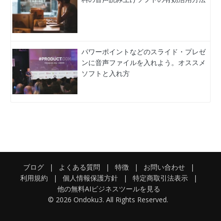
パワーポイントなどのスライド・プレゼ
ンに音声ファイルを入れよう。オススメ
ソフトと入れ方
ブログ
|
よくある質問
|
特徴
|
お問い合わせ
|
利用規約
|
個人情報保護方針
|
特定商取引法表示
|
他の無料AIビジネスツールを見る
© 2026 Ondoku3. All Rights Reserved.