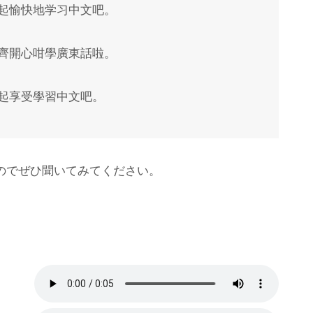
一起愉快地学习中文吧。
一齊開心咁學廣東話啦。
一起享受學習中文吧。
のでぜひ聞いてみてください。