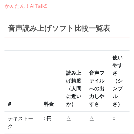
かんたん！AITalk5
音声読み上げソフト比較一覧表
使い
やす
読み上
音声フ
さ
げ精度
ァイル
（シ
（人間
への出
ンプ
に近い
力しや
ル
#
料金
か）
すさ
さ）
テキストー
0円
△
△
○
ク