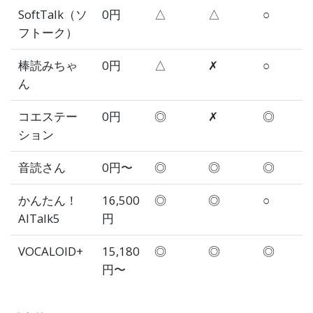
SoftTalk（ソ
0円
△
△
○
フトーク）
棒読みちゃ
0円
△
✗
○
ん
コエステー
0円
◎
✗
◎
ション
音読さん
0円〜
◎
◎
◎
かんたん！
16,500
◎
◎
○
AITalk5
円
VOCALOID+
15,180
◎
◎
◎
円〜