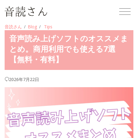
音読さん
Blog
Tips
音声読み上げソフトのオススメま
とめ。商用利用でも使える7選
【無料・有料】
2026年7月22日