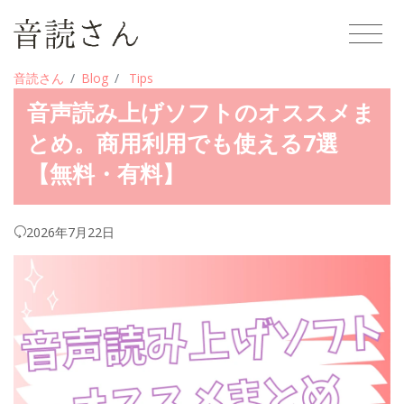
音読さん
Blog
Tips
音声読み上げソフトのオススメま
とめ。商用利用でも使える7選
【無料・有料】
2026年7月22日