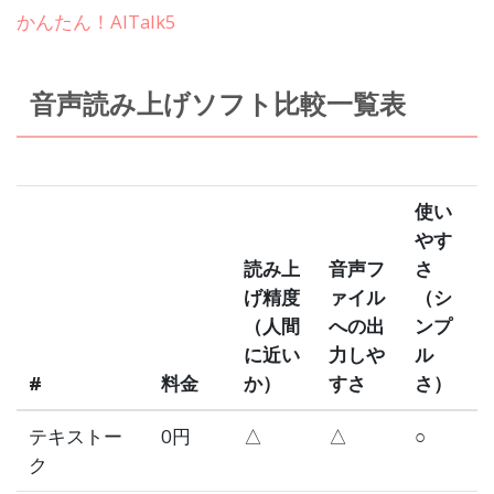
かんたん！AITalk5
音声読み上げソフト比較一覧表
使い
やす
読み上
音声フ
さ
げ精度
ァイル
（シ
（人間
への出
ンプ
に近い
力しや
ル
#
料金
か）
すさ
さ）
テキストー
0円
△
△
○
ク