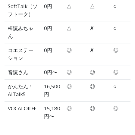
SoftTalk（ソ
0円
△
△
○
フトーク）
棒読みちゃ
0円
△
✗
○
ん
コエステー
0円
◎
✗
◎
ション
音読さん
0円〜
◎
◎
◎
かんたん！
16,500
◎
◎
○
AITalk5
円
VOCALOID+
15,180
◎
◎
◎
円〜