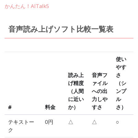
かんたん！AITalk5
音声読み上げソフト比較一覧表
使い
やす
読み上
音声フ
さ
げ精度
ァイル
（シ
（人間
への出
ンプ
に近い
力しや
ル
#
料金
か）
すさ
さ）
テキストー
0円
△
△
○
ク