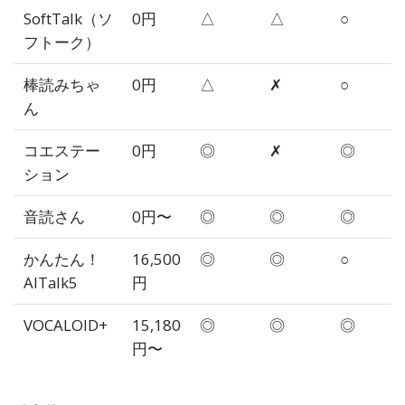
SoftTalk（ソ
0円
△
△
○
フトーク）
棒読みちゃ
0円
△
✗
○
ん
コエステー
0円
◎
✗
◎
ション
音読さん
0円〜
◎
◎
◎
かんたん！
16,500
◎
◎
○
AITalk5
円
VOCALOID+
15,180
◎
◎
◎
円〜