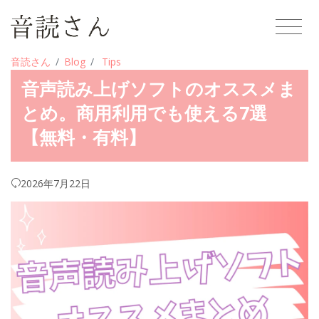
音読さん
Blog
Tips
音声読み上げソフトのオススメま
とめ。商用利用でも使える7選
【無料・有料】
2026年7月22日