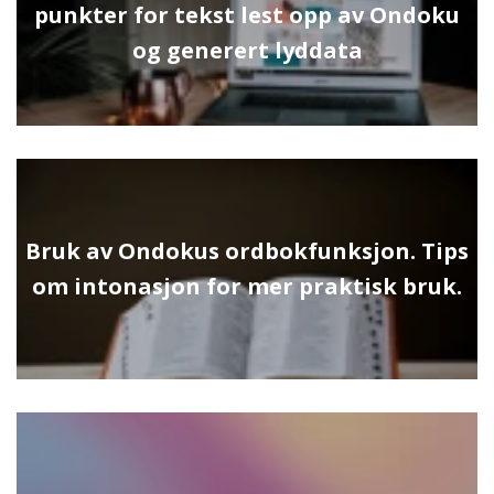
punkter for tekst lest opp av Ondoku
og generert lyddata
Bruk av Ondokus ordbokfunksjon. Tips
om intonasjon for mer praktisk bruk.