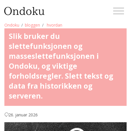
Ondoku
bloggen
hvordan
Slik bruker du
slettefunksjonen og
masseslettefunksjonen i
Ondoku, og viktige
forholdsregler. Slett tekst og
data fra historikken og
serveren.
26. januar 2026