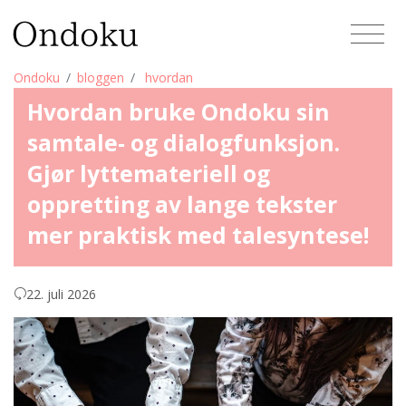
Ondoku
bloggen
hvordan
Hvordan bruke Ondoku sin
samtale- og dialogfunksjon.
Gjør lyttemateriell og
oppretting av lange tekster
mer praktisk med talesyntese!
22. juli 2026