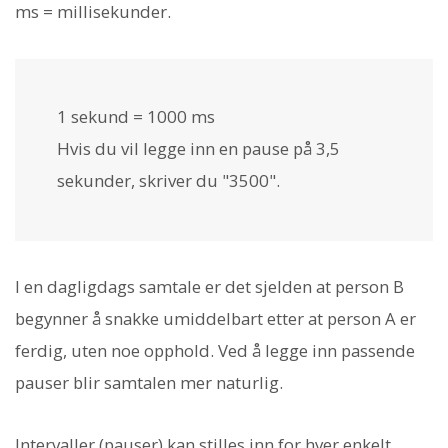
ms = millisekunder.
1 sekund = 1000 ms
Hvis du vil legge inn en pause på 3,5
sekunder, skriver du "3500".
I en dagligdags samtale er det sjelden at person B
begynner å snakke umiddelbart etter at person A er
ferdig, uten noe opphold. Ved å legge inn passende
pauser blir samtalen mer naturlig.
Intervaller (pauser) kan stilles inn for hver enkelt