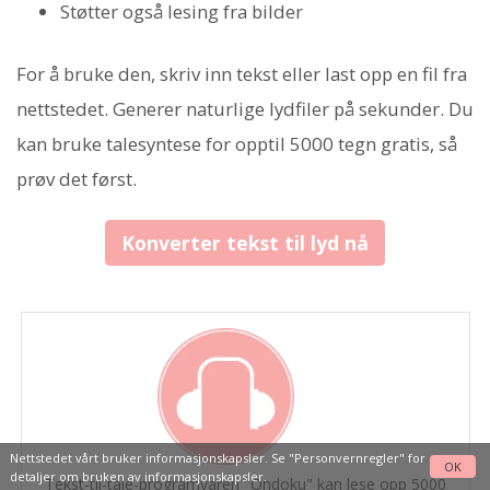
Støtter også lesing fra bilder
For å bruke den, skriv inn tekst eller last opp en fil fra
nettstedet. Generer naturlige lydfiler på sekunder. Du
kan bruke talesyntese for opptil 5000 tegn gratis, så
prøv det først.
Konverter tekst til lyd nå
Nettstedet vårt bruker informasjonskapsler. Se
"Personvernregler"
for
OK
detaljer om bruken av informasjonskapsler.
Tekst-til-tale-programvaren "Ondoku" kan lese opp 5000