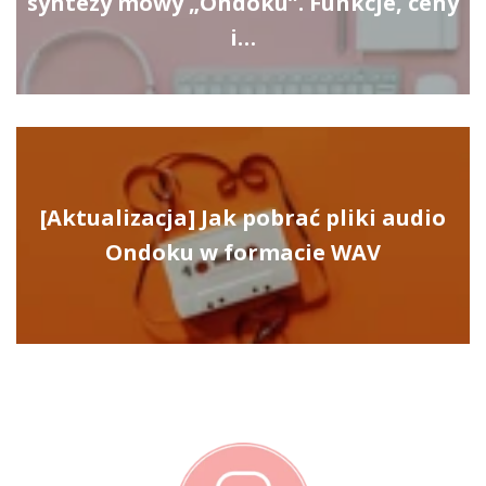
syntezy mowy „Ondoku”. Funkcje, ceny
i…
[Aktualizacja] Jak pobrać pliki audio
Ondoku w formacie WAV