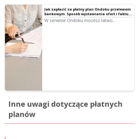
Jak zapłacić za płatny plan Ondoku przelewem
bankowym. Sposób wystawiania ofert i faktur.
O pokwitowaniach | Oprogramowanie do
W serwisie Ondoku możesz łatwo
czytania tekstu Ondoku
wystawić fakturę lub ofertę z poziomu
ekranu ustawień. Szczegółowo wyjaśniamy
proces wystawiania faktur, ofert i
pokwitowań.
Inne uwagi dotyczące płatnych
planów