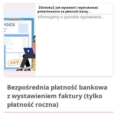
【Ondoku】Jak wystawić i wydrukować
pokwitowanie za płatność kartą
kredytową/debetową (Stripe) |
Informujemy o sposobie wystawiania
Oprogramowanie do czytania tekstu Ondoku
pokwitowań przy płatnościach kartą
kredytową lub debetową. Dla osób
potrzebujących pokwitowania, e-mail z
potwierdzeniem oraz zestawienie
użytkowania wystawione przez Ondoku
pełnią rolę oficjalnego potwierdzenia
wpłaty.
Bezpośrednia płatność bankowa
z wystawieniem faktury (tylko
płatność roczna)