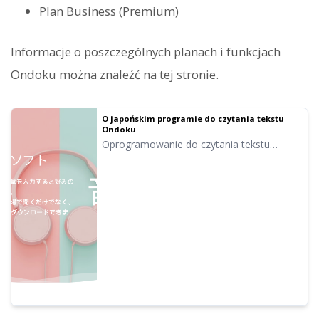
Plan Business (Premium)
Informacje o poszczególnych planach i funkcjach
Ondoku można znaleźć na tej stronie.
O japońskim programie do czytania tekstu
Ondoku
Oprogramowanie do czytania tekstu
Ondoku umożliwia bezpłatne odczytywanie
tekstu do 5000 znaków. Można z niego
korzystać na komputerach i smartfonach
bez konieczności instalacji. Teksty
odczytywane wysokiej jakości głosem
można pobrać jako pliki audio (.mp3), co
pozwala na ich komercyjne wykorzystanie.