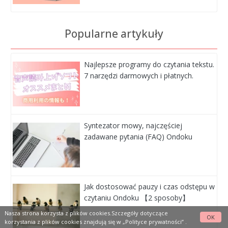
Popularne artykuły
Najlepsze programy do czytania tekstu.
7 narzędzi darmowych i płatnych.
Syntezator mowy, najczęściej
zadawane pytania (FAQ) Ondoku
Jak dostosować pauzy i czas odstępu w
czytaniu Ondoku 【2 sposoby】
Nasza strona korzysta z plików cookies.Szczegóły dotyczące
OK
korzystania z plików cookies znajdują się w
„Polityce prywatności”
.