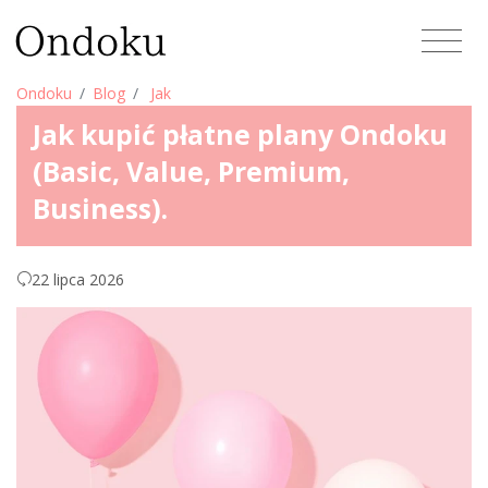
Ondoku
Blog
Jak
Jak kupić płatne plany Ondoku
(Basic, Value, Premium,
Business).
22 lipca 2026