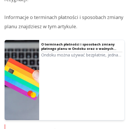
Informacje o terminach płatności i sposobach zmiany
planu znajdziesz w tym artykule.
O terminach płatności i sposobach zmiany
płatnego planu w Ondoku oraz o ważnych
uwagach | Oprogramowanie do czytania
Ondoku można używać bezpłatnie, jednak
tekstu Ondoku
częstsze korzystanie wymaga wykupienia
płatnego planu. Wyjaśniamy terminy
płatności, sposób zmiany planu i istotne
kwestie, o których należy pamiętać.