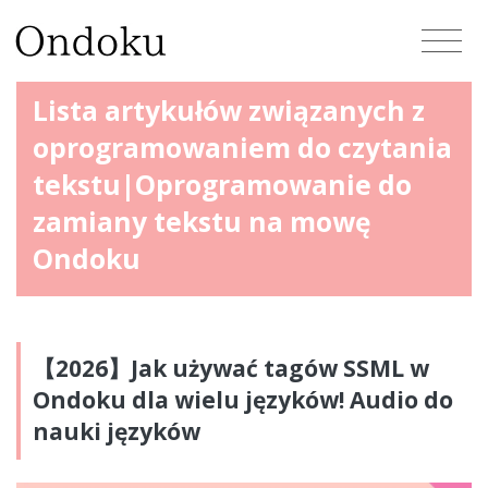
Lista artykułów związanych z
oprogramowaniem do czytania
tekstu|Oprogramowanie do
zamiany tekstu na mowę
Ondoku
【2026】Jak używać tagów SSML w
Ondoku dla wielu języków! Audio do
nauki języków