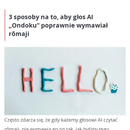
3 sposoby na to, aby głos AI
„Ondoku” poprawnie wymawiał
rōmaji
Często zdarza się, że gdy każemy głosowi AI czytać
rōmaji, nie wymawia go on tak, jak byśmy tego