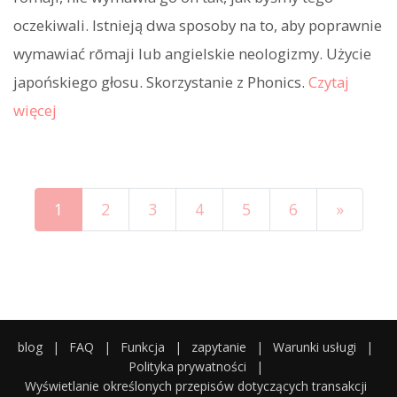
oczekiwali. Istnieją dwa sposoby na to, aby poprawnie
wymawiać rōmaji lub angielskie neologizmy. Użycie
japońskiego głosu. Skorzystanie z Phonics.
Czytaj
więcej
1
2
3
4
5
6
»
blog
|
FAQ
|
Funkcja
|
zapytanie
|
Warunki usługi
|
Polityka prywatności
|
Wyświetlanie określonych przepisów dotyczących transakcji