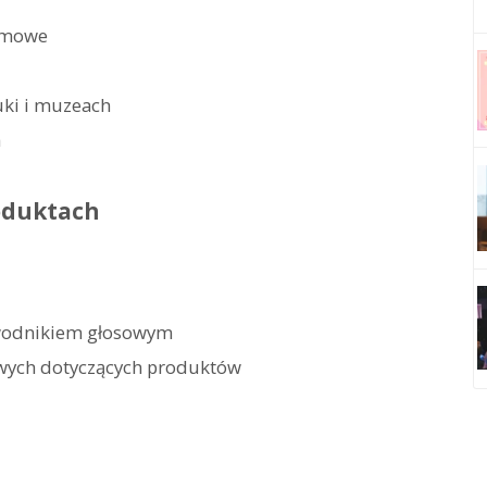
armowe
uki i muzeach
h
oduktach
ewodnikiem głosowym
owych dotyczących produktów