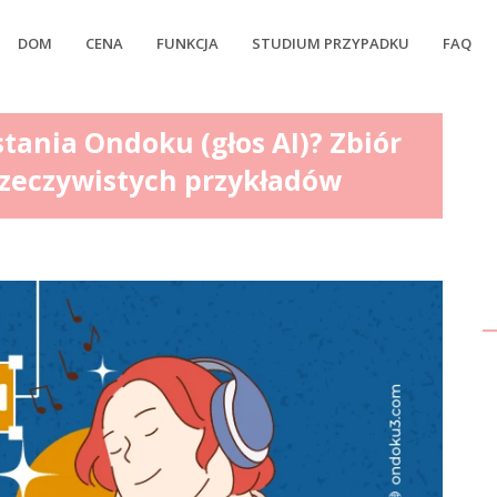
DOM
CENA
FUNKCJA
STUDIUM PRZYPADKU
FAQ
tania Ondoku (głos AI)? Zbiór
zeczywistych przykładów