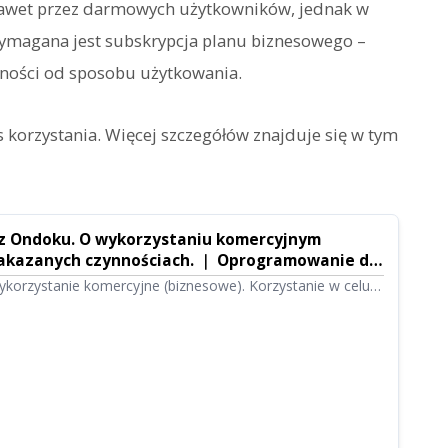
awet przez darmowych użytkowników, jednak w
ymagana jest subskrypcja planu biznesowego –
żności od sposobu użytkowania.
 korzystania. Więcej szczegółów znajduje się w tym
 z Ondoku. O wykorzystaniu komercyjnym
zakazanych czynnościach. ｜ Oprogramowanie do
 Ondoku
korzystanie komercyjne (biznesowe). Korzystanie w celu
nich lub pośrednich korzyści finansowych, zarówno przez
i prawne, jest uznawane za użycie komercyjne. Należy
 Ondoku określa pewne zakazane czynności. W tym artykule
olno, a czego nie wolno robić w Ondoku.