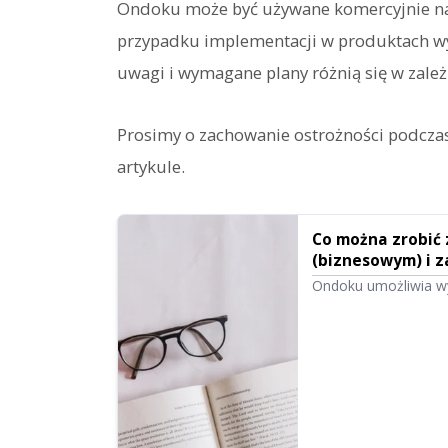
Ondoku może być używane komercyjnie n
przypadku implementacji w produktach w
uwagi i wymagane plany różnią się w zale
Prosimy o zachowanie ostrożności podczas
artykule.
Co można zrobić
(biznesowym) i 
czytania tekstu
Ondoku umożliwia wy
uzyskania bezpośred
osoby fizyczne, jak 
jednak pamiętać, że
przedstawiamy, co w