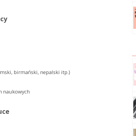
acy
ski, birmański, nepalski itp.)
ch naukowych
uce