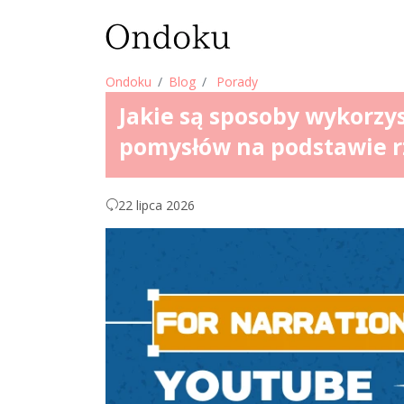
Ondoku
Blog
Porady
Jakie są sposoby wykorzys
pomysłów na podstawie r
22 lipca 2026