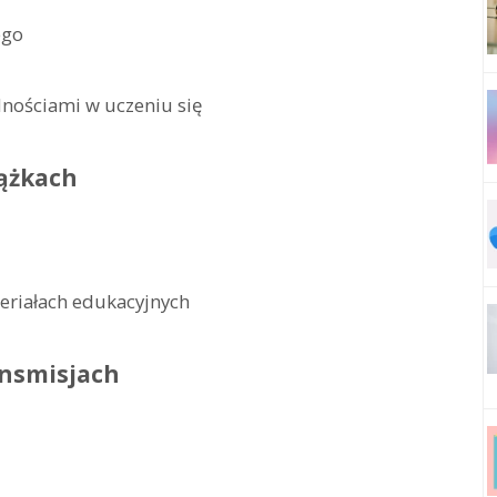
ego
dnościami w uczeniu się
ążkach
eriałach edukacyjnych
ansmisjach