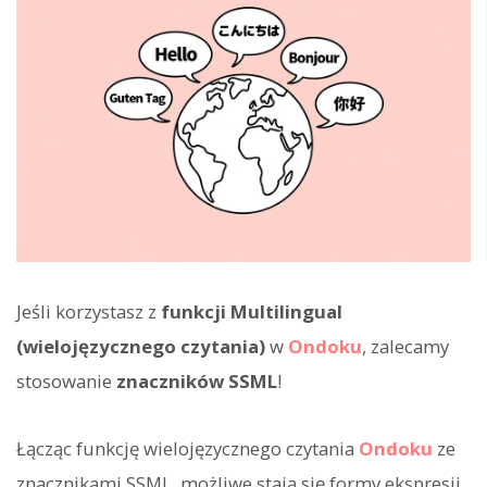
Jeśli korzystasz z
funkcji Multilingual
(wielojęzycznego czytania)
w
Ondoku
, zalecamy
stosowanie
znaczników SSML
!
Łącząc funkcję wielojęzycznego czytania
Ondoku
ze
znacznikami SSML, możliwe stają się formy ekspresji,