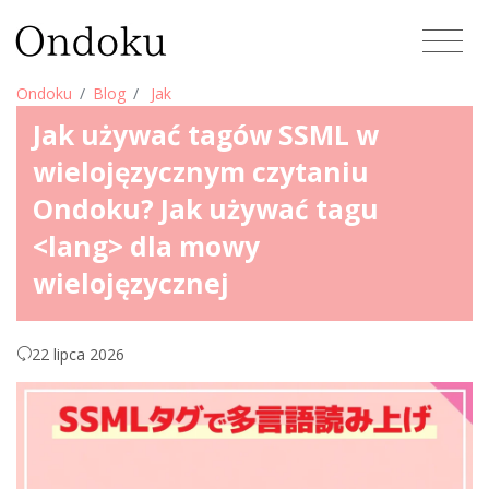
Ondoku
Blog
Jak
Jak używać tagów SSML w
wielojęzycznym czytaniu
Ondoku? Jak używać tagu
<lang> dla mowy
wielojęzycznej
22 lipca 2026