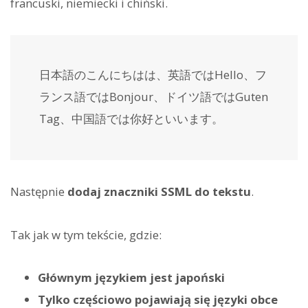
francuski, niemiecki i chiński.
日本語のこんにちはは、英語ではHello、フ
ランス語ではBonjour、ドイツ語ではGuten
Tag、中国語では你好といいます。
Następnie
dodaj znaczniki SSML do tekstu
.
Tak jak w tym tekście, gdzie:
Głównym językiem jest japoński
Tylko częściowo pojawiają się języki obce