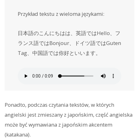
Przykład tekstu z wieloma językami:
日本語のこんにちはは、英語ではHello、フ
ランス語ではBonjour、ドイツ語ではGuten
Tag、中国語では你好といいます。
Ponadto, podczas czytania tekstów, w których
angielski jest zmieszany z japońskim, część angielska
może być wymawiana z japońskim akcentem
(katakana).