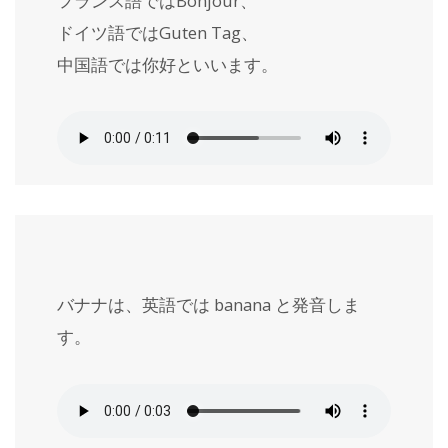
フランス語では
Bonjour
、
ドイツ語では
Guten Tag
、
中国語では
你好
といいます。
バナナは、英語では
banana
と発音しま
す。