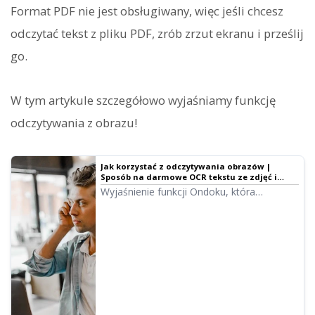
Format PDF nie jest obsługiwany, więc jeśli chcesz
odczytać tekst z pliku PDF, zrób zrzut ekranu i prześlij
go.
W tym artykule szczegółowo wyjaśniamy funkcję
odczytywania z obrazu!
Jak korzystać z odczytywania obrazów |
Sposób na darmowe OCR tekstu ze zdjęć i
zamianę na mowę
Wyjaśnienie funkcji Ondoku, która
odczytuje tekst z obrazów i zdjęć (OCR)
oraz zamienia go na mowę. Można z niej
korzystać bezpłatnie. Zarówno na
komputerze, jak i smartfonie, wystarczy
przesłać obraz, a odczyt zostanie
wygenerowany w zaledwie kilka sekund.