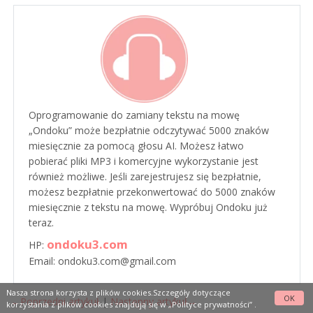
Oprogramowanie do zamiany tekstu na mowę
„Ondoku” może bezpłatnie odczytywać 5000 znaków
miesięcznie za pomocą głosu AI. Możesz łatwo
pobierać pliki MP3 i komercyjne wykorzystanie jest
również możliwe. Jeśli zarejestrujesz się bezpłatnie,
możesz bezpłatnie przekonwertować do 5000 znaków
miesięcznie z tekstu na mowę. Wypróbuj Ondoku już
teraz.
ondoku3.com
HP:
Email: ondoku3.com@gmail.com
Nasza strona korzysta z plików cookies.Szczegóły dotyczące
OK
←Poprzedni artykuł
|
Następny artykuł→
korzystania z plików cookies znajdują się w
„Polityce prywatności”
.