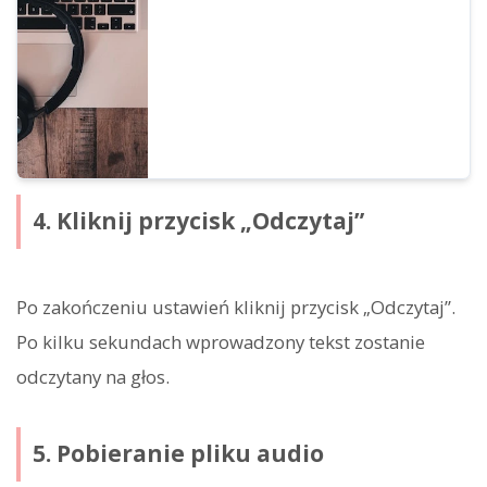
kantońskiego (Hongkong) i tajwańskiego
mandaryńskiego (Tajwan). Dostępne są
głosy kobiet, mężczyzn, dziewczynek i
chłopców.
4. Kliknij przycisk „Odczytaj”
Po zakończeniu ustawień kliknij przycisk „Odczytaj”.
Po kilku sekundach wprowadzony tekst zostanie
odczytany na głos.
5. Pobieranie pliku audio