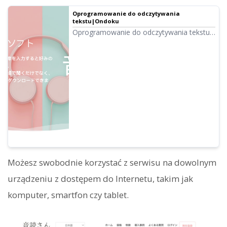
Oprogramowanie do odczytywania
tekstu|Ondoku
Oprogramowanie do odczytywania tekstu
Ondoku pozwala na darmowe odczytanie
do 5000 znaków. Ponadto w płatnych
planach można odczytać do 1 miliona
znaków miesięcznie. Teksty odczytane
wysokiej jakości głosem można pobrać
jako pliki audio (.mp3) i wykorzystywać
komercyjnie.
Możesz swobodnie korzystać z serwisu na dowolnym
urządzeniu z dostępem do Internetu, takim jak
komputer, smartfon czy tablet.