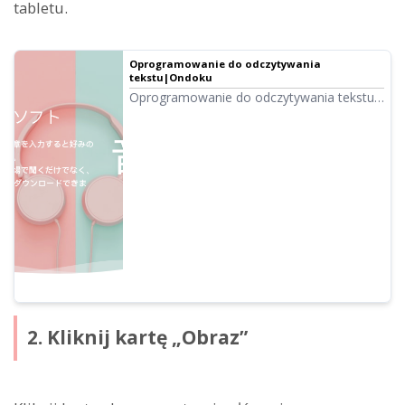
tabletu.
Oprogramowanie do odczytywania
tekstu|Ondoku
Oprogramowanie do odczytywania tekstu
Ondoku pozwala na darmowe odczytanie
do 5000 znaków. Ponadto w płatnych
planach można odczytać do 1 miliona
znaków miesięcznie. Teksty odczytane
wysokiej jakości głosem można pobrać
jako pliki audio (.mp3) i wykorzystywać
komercyjnie.
2. Kliknij kartę „Obraz”