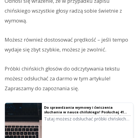
Odnosi się wrażenie, że w przypadku zapisu
chińskiego wszystkie głosy radzą sobie świetnie z
wymową.
Możesz również dostosować prędkość – jeśli tempo
wydaje się zbyt szybkie, możesz je zwolnić.
Próbki chińskich głosów do odczytywania tekstu
możesz odsłuchać za darmo w tym artykule!
Zapraszamy do zapoznania się.
Do sprawdzania wymowy i ćwiczenia
słuchania w nauce chińskiego! Posłuchaj 41
lektorów o natywnej wymowie – głosy żeńskie,
Tutaj możesz odsłuchać próbki chińskich
męskie i dziewczęce.
głosów Ondoku. Głosy chińskie można
wybierać spośród wariantów regionalnych:
mandaryńskiego (Chiny kontynentalne),