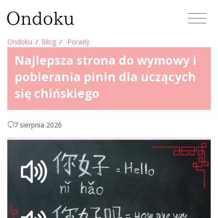
Ondoku
Blog
Porady
Najlepsza strona do wymowy i
pobierania pinin dla uczących
się chińskiego
7 sierpnia 2026