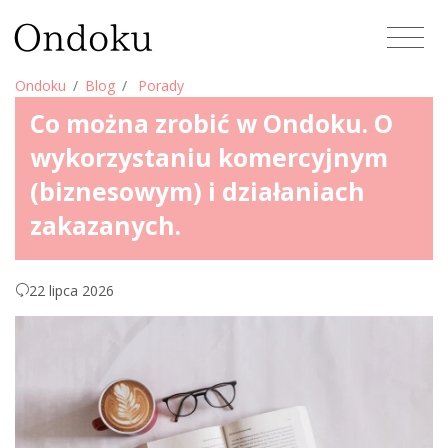
Ondoku
Blog
Porady
Co można zrobić w Ondoku. O
wykorzystaniu komercyjnym
(biznesowym) i działaniach
zakazanych.
22 lipca 2026