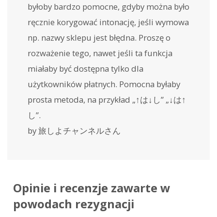
byłoby bardzo pomocne, gdyby można było
ręcznie korygować intonację, jeśli wymowa
np. nazwy sklepu jest błędna. Proszę o
rozważenie tego, nawet jeśli ta funkcja
miałaby być dostępna tylko dla
użytkowników płatnych. Pomocna byłaby
prosta metoda, na przykład „↑は↓し” „↓は↑
し”.
by 旅しよチャンネルさん
Opinie i recenzje zawarte w
powodach rezygnacji