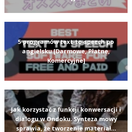
5 programów text-to-speech po
angielsku [Darmowe, Płatne,
Komercyjne]
Jak korzystać z funkcji konwersacji i
dialogu w Ondoku. Synteza mowy
sprawia, że tworzenie materiał…