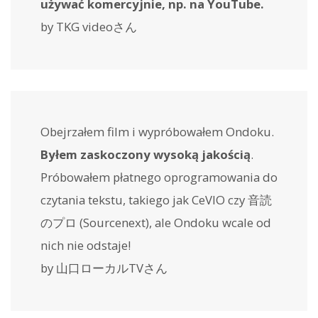
używać komercyjnie, np. na YouTube.
by TKG videoさん
Obejrzałem film i wypróbowałem Ondoku.
Byłem zaskoczony wysoką jakością
.
Próbowałem płatnego oprogramowania do
czytania tekstu, takiego jak CeVIO czy 音読
のプロ (Sourcenext), ale Ondoku wcale od
nich nie odstaje!
by 山口ローカルTVさん