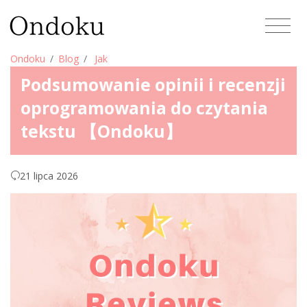
Ondoku
Blog
Jak
Podsumowanie opinii i recenzji
oprogramowania do czytania
tekstu 【Ondoku】
21 lipca 2026