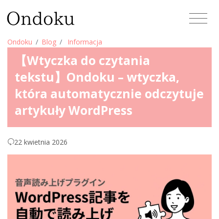
Ondoku
Blog
Informacja
【Wtyczka do czytania
tekstu】Ondoku – wtyczka,
która automatycznie odczytuje
artykuły WordPress
22 kwietnia 2026