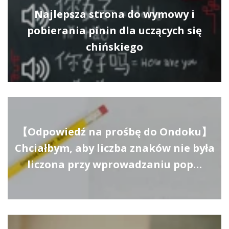
Najlepsza strona do wymowy i
pobierania pinin dla uczących się
chińskiego
【Odpowiedź na prośbę do Ondoku】
Chciałbym, aby liczba znaków nie była
liczona przy wprowadzaniu pop…