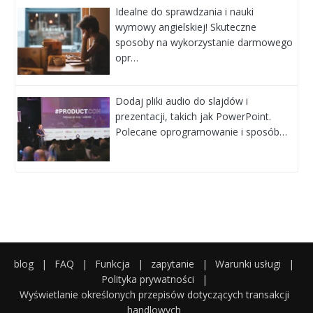
Idealne do sprawdzania i nauki
wymowy angielskiej! Skuteczne
sposoby na wykorzystanie darmowego
opr…
Dodaj pliki audio do slajdów i
prezentacji, takich jak PowerPoint.
Polecane oprogramowanie i sposób…
blog
|
FAQ
|
Funkcja
|
zapytanie
|
Warunki usługi
|
Polityka prywatności
|
Wyświetlanie określonych przepisów dotyczących transakcji
handlowych