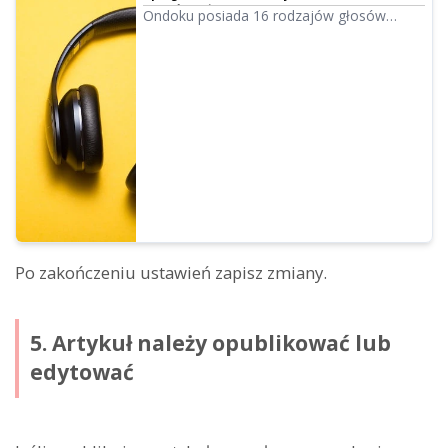
Zmień wrażenie dzięki zmianie tonacji |
Ondoku posiada 16 rodzajów głosów
Oprogramowanie do czytania tekstu Ondoku
japońskich. Oczywiście dostępne są
zarówno głosy męskie, jak i żeńskie.
Udostępniliśmy możliwość odsłuchania 8
najczęściej używanych głosów japońskich
oraz wersji ze skorygowaną tonacją
każdego z nich.
Po zakończeniu ustawień zapisz zmiany.
5. Artykuł należy opublikować lub
edytować