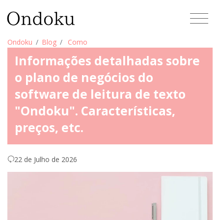
Ondoku
Blog
Como
Informações detalhadas sobre
o plano de negócios do
software de leitura de texto
"Ondoku". Características,
preços, etc.
22 de Julho de 2026