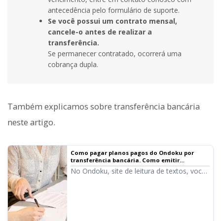
antecedência pelo formulário de suporte.
Se você possui um contrato mensal,
cancele-o antes de realizar a
transferência.
Se permanecer contratado, ocorrerá uma
cobrança dupla.
Também explicamos sobre transferência bancária
neste artigo.
Como pagar planos pagos do Ondoku por
transferência bancária. Como emitir
orçamentos e faturas. Sobre recibos |
No Ondoku, site de leitura de textos, você
Software de leitura de texto Ondoku
pode emitir faturas e orçamentos
facilmente na tela de configurações.
Explicaremos detalhadamente como emitir
faturas, orçamentos e recibos.