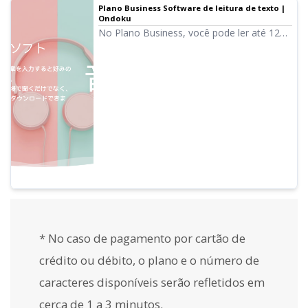
Plano Business Software de leitura de texto |
Ondoku
No Plano Business, você pode ler até 12
milhões de caracteres por ano. Os textos
lidos com voz de alta qualidade podem ser
exportados como arquivos de áudio (.mp3)
e podem ser usados em serviços de
subcontratação, etc.
* No caso de pagamento por cartão de
crédito ou débito, o plano e o número de
caracteres disponíveis serão refletidos em
cerca de 1 a 3 minutos.