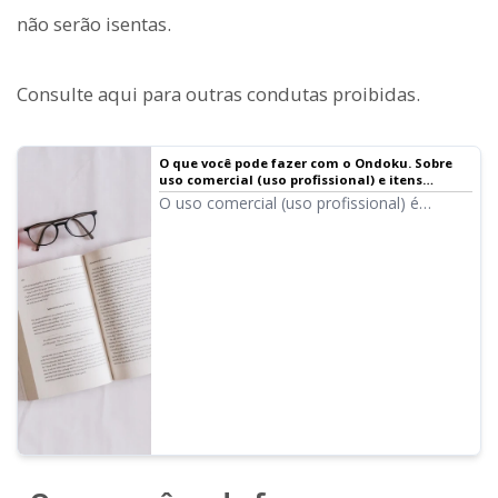
não serão isentas.
Consulte aqui para outras condutas proibidas.
O que você pode fazer com o Ondoku. Sobre
uso comercial (uso profissional) e itens
proibidos. | Software de leitura de texto
O uso comercial (uso profissional) é
Ondoku
possível no Ondoku. Independentemente
de ser pessoa física ou jurídica, o uso com
o objetivo de obter lucros diretos ou
indiretos, como dinheiro, é considerado
uso comercial. No entanto, observe que o
Ondoku estabeleceu condutas proibidas.
Desta vez, apresentaremos o que você
pode e não pode fazer com o Ondoku.