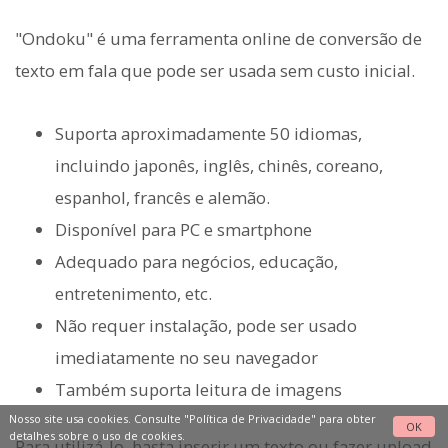
"Ondoku" é uma ferramenta online de conversão de
texto em fala que pode ser usada sem custo inicial.
Suporta aproximadamente 50 idiomas,
incluindo japonês, inglês, chinês, coreano,
espanhol, francês e alemão.
Disponível para PC e smartphone
Adequado para negócios, educação,
entretenimento, etc.
Não requer instalação, pode ser usado
imediatamente no seu navegador
Também suporta leitura de imagens
Nosso site usa cookies. Consulte
"Política de Privacidade"
para obter
OK
detalhes sobre o uso de cookies.
Para utilizá-lo, basta inserir um texto ou fazer upload