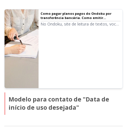
Como pagar planos pagos do Ondoku por
transferência bancária. Como emitir
orçamentos e faturas. Sobre recibos |
No Ondoku, site de leitura de textos, você
Software de leitura de texto Ondoku
pode emitir faturas e orçamentos
facilmente na tela de configurações.
Explicaremos detalhadamente como emitir
faturas, orçamentos e recibos.
Modelo para contato de "Data de
início de uso desejada"