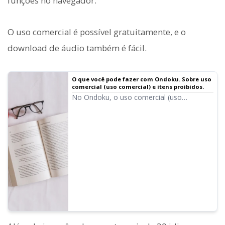
funções no navegador.
O uso comercial é possível gratuitamente, e o
download de áudio também é fácil.
O que você pode fazer com Ondoku. Sobre uso
comercial (uso comercial) e itens proibidos.
No Ondoku, o uso comercial (uso
comercial) é possível. Independentemente
de ser um indivíduo ou uma corporação, o
uso com o propósito de obter lucro direto
ou indireto, como dinheiro, é uso
comercial. No entanto, observe que atos
proibidos foram estabelecidos no Ondoku.
Desta vez, explicaremos o que você pode
e não pode fazer com Ondoku...