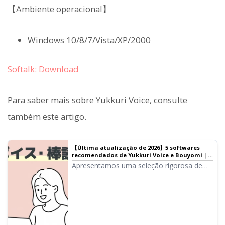
【Ambiente operacional】
Windows 10/8/7/Vista/XP/2000
Softalk: Download
Para saber mais sobre Yukkuri Voice, consulte
também este artigo.
【Última atualização de 2026】5 softwares
recomendados de Yukkuri Voice e Bouyomi｜
Comparação completa entre PC e aplicativos
Apresentamos uma seleção rigorosa de
de smartphone
softwares de Yukkuri Voice e Bouyomi
ideais para produção de vídeo e streaming
de jogos. Do PC ao smartphone,
explicamos como qualquer pessoa pode
criar áudio de alta qualidade facilmente
com os aplicativos mais recentes de 2026.