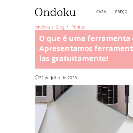
CASA
PREÇO
Ondoku
Blog
Pontas
O que é uma ferramenta 
Apresentamos ferrament
las gratuitamente!
22 de Julho de 2026