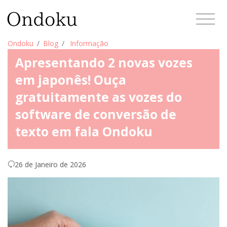
Ondoku
Blog
Informação
Apresentando 2 novas vozes
em japonês! Ouça
gratuitamente as vozes do
software de conversão de
texto em fala Ondoku
26 de Janeiro de 2026