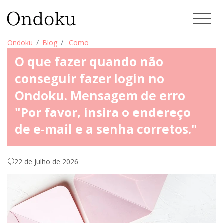
Ondoku
Blog
Como
O que fazer quando não
conseguir fazer login no
Ondoku. Mensagem de erro
"Por favor, insira o endereço
de e-mail e a senha corretos."
22 de Julho de 2026