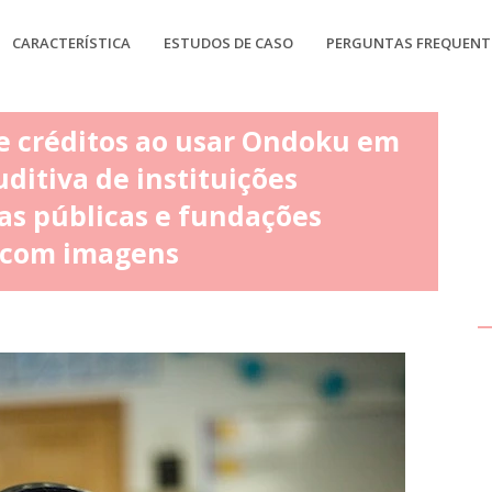
CARACTERÍSTICA
ESTUDOS DE CASO
PERGUNTAS FREQUENT
e créditos ao usar Ondoku em
ditiva de instituições
as públicas e fundações
s com imagens