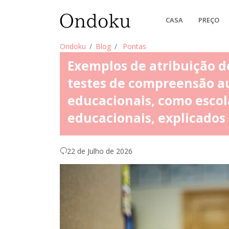
CASA
PREÇO
Ondoku
Blog
Pontas
Exemplos de atribuição d
testes de compreensão au
educacionais, como escol
educacionais, explicado
22 de Julho de 2026