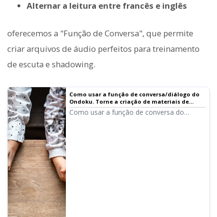
Alternar a leitura entre francês e inglês
oferecemos a "Função de Conversa", que permite
criar arquivos de áudio perfeitos para treinamento
de escuta e shadowing.
Como usar a função de conversa/diálogo do
Ondoku. Torne a criação de materiais de
escuta e textos longos mais conveniente com
Como usar a função de conversa do
síntese de voz! | Software de leitura de texto
Ondoku! Explicamos o uso com imagens.
Ondoku
Apresentamos exemplos específicos de
como a função pode ser utilizada.