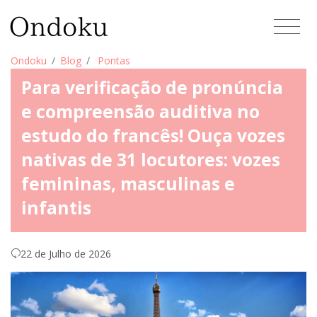
Ondoku
Blog
Pontas
Para verificação de pronúncia
e compreensão auditiva no
estudo do francês! Ouça vozes
nativas de 31 locutores: vozes
femininas, masculinas e
infantis
22 de Julho de 2026