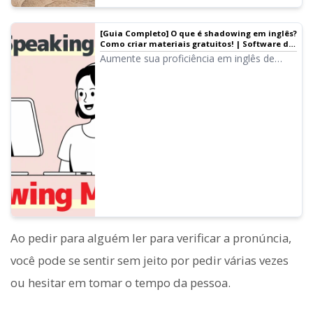
[Guia Completo] O que é shadowing em inglês?
Como criar materiais gratuitos! | Software de
leitura de texto Ondoku
Aumente sua proficiência em inglês de
forma eficiente com o shadowing!
Explicamos para iniciantes este método de
aprendizado que melhora
simultaneamente a escuta, a pronúncia e a
fala. Também mostramos como criar
materiais com vozes de IA gratuitas.
Ao pedir para alguém ler para verificar a pronúncia,
você pode se sentir sem jeito por pedir várias vezes
ou hesitar em tomar o tempo da pessoa.