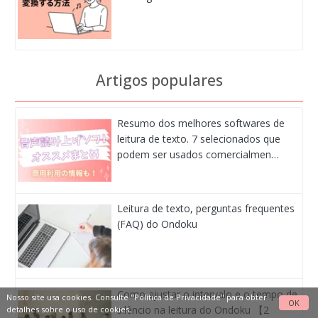
Artigos populares
Resumo dos melhores softwares de
leitura de texto. 7 selecionados que
podem ser usados comercialmen…
Leitura de texto, perguntas frequentes
(FAQ) do Ondoku
Como ajustar o intervalo e o tempo de
Nosso site usa cookies. Consulte
"Política de Privacidade"
para obter
OK
silêncio na leitura do Ondoku 【2
detalhes sobre o uso de cookies.