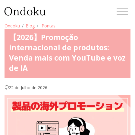
Ondoku
Blog
Pontas
【2026】Promoção
internacional de produtos:
Venda mais com YouTube e voz
de IA
22 de Julho de 2026