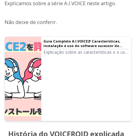
Explicamos sobre a série A.I.VOICE neste artigo.
Não deixe de conferir.
Guia Completo A.I.VOICE2! Características,
instalação e uso do software sucessor do
VOICEROID
Explicação sobre as características e o uso
do A.I.VOICE2, onde você pode usar
Kotonoha Akane・Aoi e Yuzuki Yukari,
familiares dos vídeos de VOICEROID.
Introdução detalhada desde o método de
instalação até a exportação de áudio.
História do VOICEROID explicada