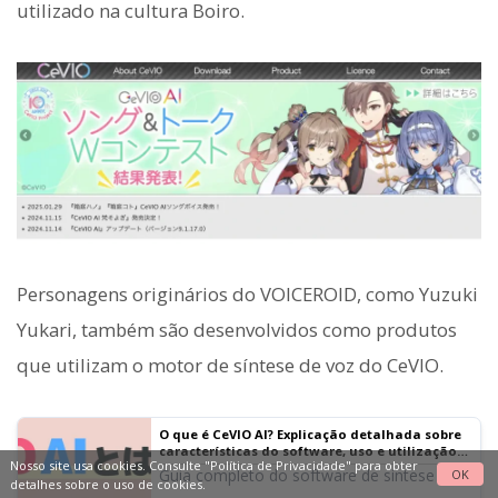
utilizado na cultura Boiro.
Personagens originários do VOICEROID, como Yuzuki
Yukari, também são desenvolvidos como produtos
que utilizam o motor de síntese de voz do CeVIO.
O que é CeVIO AI? Explicação detalhada sobre
características do software, uso e utilização
Nosso site usa cookies. Consulte
"Política de Privacidade"
para obter
comercial
Guia completo do software de síntese de
OK
detalhes sobre o uso de cookies.
voz de canto CeVIO AI. Explicação para