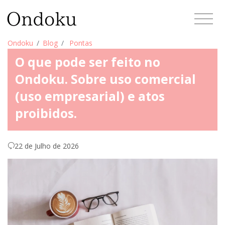
Ondoku
Blog
Pontas
O que pode ser feito no
Ondoku. Sobre uso comercial
(uso empresarial) e atos
proibidos.
22 de Julho de 2026