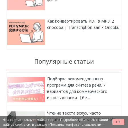
Как конвертировать PDF в MP3: 2
способа | Transcription-san × Ondoku
Популярные статьи
Подборка рекомендованных
программ для синтеза речи. 7
вариантов для коммерческого
использования 【бе…
Чтение текста вслух, часто
задаваемые вопросы (FAQ) Ondoku
Наш сайт использует файлы cookie. Подробнее об использовании
OK
файлов cookie см. в разделе
«Политика конфиденциальности»
.