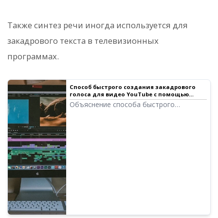
Также синтез речи иногда используется для
закадрового текста в телевизионных
программах.
Способ быстрого создания закадрового
голоса для видео YouTube с помощью
софта для синтеза речи. Советы и
Объяснение способа быстрого
ключевые моменты | Ondoku
создания закадрового голоса для
YouTube с помощью Ondoku. Понятное
описание от создания сценария до
использования Ondoku, настройки
естественной интонации и советов по
редактированию в программах для
монтажа видео. Обязательно к
прочтению для тех, кто хочет повысить
эффективность производства видео!