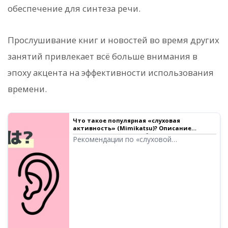
обеспечение для синтеза речи.
Прослушивание книг и новостей во время других
занятий привлекает всё больше внимания в
эпоху акцента на эффективности использования
времени.
Что такое популярная «слуховая
активность» (Mimikatsu)? Описание
рекомендуемых способов начать и 5
Рекомендации по «слуховой
бесплатных приложений | Ondoku
активности», которую можно начать
даже в загруженные будни.
Представлены 5 бесплатных
приложений, таких как приложения для
AI-озвучивания и подкасты, а также
способы их использования по дороге на
работу, во время уборки, прогулок или
занятий спортом.