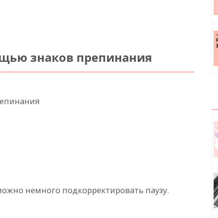
ощью знаков препинания
репинания
ожно немного подкорректировать паузу.