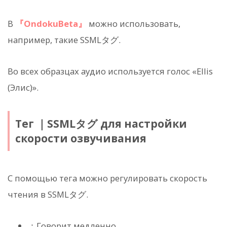
В
『OndokuBeta』
можно использовать,
например, такие SSMLタグ.
Во всех образцах аудио используется голос «Ellis
(Элис)».
Тег
｜SSMLタグ для настройки
скорости озвучивания
С помощью тега
можно регулировать скорость
чтения в SSMLタグ.
：Говорит медленно.