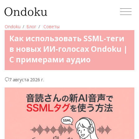
Ondoku
Блог
Советы
Как использовать SSML-теги
в новых ИИ-голосах Ondoku |
С примерами аудио
7 августа 2026 г.