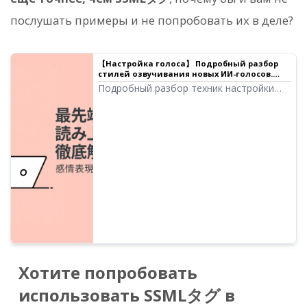
послушать примеры и не попробовать их в деле?
【Настройка голоса】 Подробный разбор
стилей озвучивания новых ИИ-голосов.
Более человечные эмоции и актерская
Подробный разбор техник настройки
игра теперь доступны бесплатно!
ИИ-голоса следующего поколения
『Ondoku Beta』. Свободное выражение
эмоций, задание возраста, характерные
голоса персонажей, диалекты и даже
иностранные языки, такие как
английский. Представляем советы и
способы настройки ИИ-голосов для
чтения текста, доступных для
бесплатного коммерческого
использования, с примерами.
Хотите попробовать
использовать SSMLタグ в