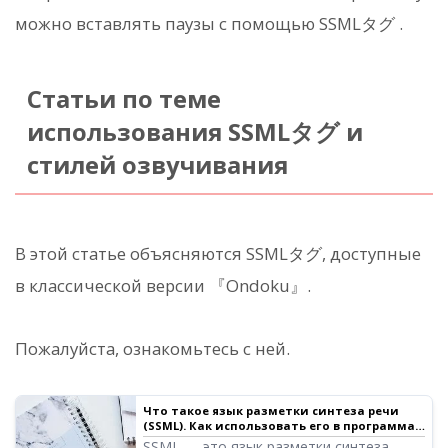
можно вставлять паузы с помощью SSMLタグ
.
Статьи по теме
использования SSMLタグ и
стилей озвучивания
В этой статье объясняются SSMLタグ, доступные
в классической версии 『Ondoku』.
Пожалуйста, ознакомьтесь с ней.
Что такое язык разметки синтеза речи
(SSML). Как использовать его в программах
для чтения текста и список основных
SSML — это язык разметки синтеза