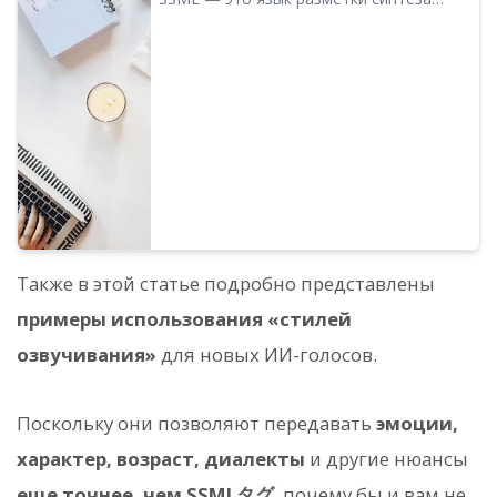
кодов. ｜ Программа для чтения текста
речи. Написание кода SSML позволяет
Ondoku
еще больше контролировать
произношение Ondoku. Мы подробно
расскажем, как использовать SSML в
Ondoku, и приведем примеры кодов.
Также в этой статье подробно представлены
примеры использования «стилей
озвучивания»
для новых ИИ-голосов.
Поскольку они позволяют передавать
эмоции,
характер, возраст, диалекты
и другие нюансы
еще точнее, чем SSMLタグ
, почему бы и вам не