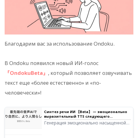
Благодарим вас за использование Ondoku.
В Ondoku появился новый ИИ-голос
『OndokuBeta』
, который позволяет озвучивать
текст еще «более естественно» и «по-
человечески»!
Синтез речи ИИ 【Beta】 — эмоционально
выразительный TTS следующего
поколения | Ondoku
Генерация эмоционально насыщенной
речи с помощью новейших технологий
ИИ. Озвучивание текста следующего