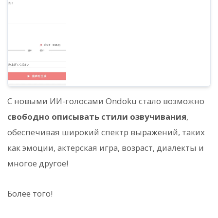
поколения с выбором из 25 видов
голосов. Естественное звучание
благодаря настройке скорости, pitch и
указанию стилей озвучивания.
С новыми ИИ-голосами Ondoku стало возможно
свободно описывать стили озвучивания
,
обеспечивая широкий спектр выражений, таких
как эмоции, актерская игра, возраст, диалекты и
многое другое!
Более того!