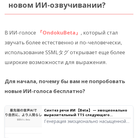
новом ИИ-озвучивании?
В ИИ-голосе
『OndokuBeta』
, который стал
звучать более естественно и по-человечески,
использование SSMLタグ открывает еще более
широкие возможности для выражения.
Для начала, почему бы вам не попробовать
новые ИИ-голоса бесплатно?
Синтез речи ИИ 【Beta】 — эмоционально
выразительный TTS следующего
поколения | Ondoku
Генерация эмоционально насыщенной
речи с помощью новейших технологий
ИИ. Озвучивание текста следующего