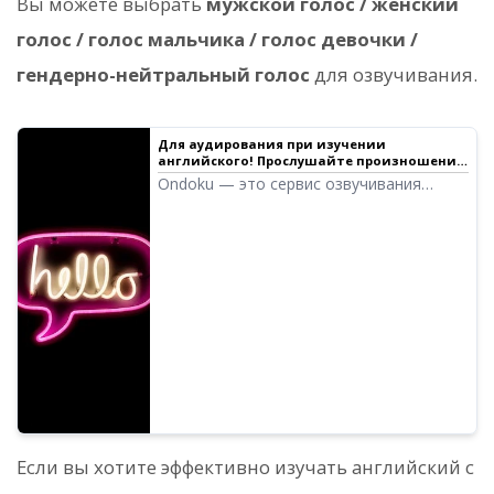
Вы можете выбрать
мужской голос / женский
голос / голос мальчика / голос девочки /
гендерно-нейтральный голос
для озвучивания.
Для аудирования при изучении
английского! Прослушайте произношение
67 дикторов-носителей языка: женские,
Ondoku — это сервис озвучивания
мужские голоса, а также голоса девочек и
текста, который позволяет произносить
мальчиков!
слова на языках со всего мира. Вы
можете прослушать (протестировать)
67 типов английских голосов Ondoku.
Если вы хотите эффективно изучать английский с