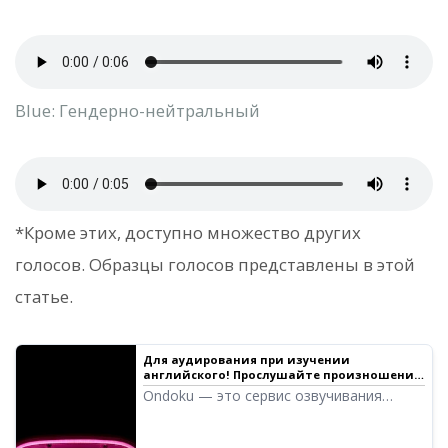
Blue: Гендерно-нейтральный
*Кроме этих, доступно множество других
голосов. Образцы голосов представлены в этой
статье.
Для аудирования при изучении
английского! Прослушайте произношение
67 дикторов-носителей языка: женские,
Ondoku — это сервис озвучивания
мужские голоса, а также голоса девочек и
текста, который позволяет произносить
мальчиков!
слова на языках со всего мира. Вы