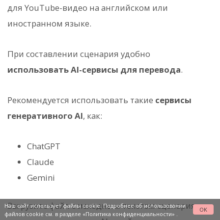
для YouTube-видео на английском или
иностранном языке.
При составлении сценария удобно
использовать AI-сервисы для перевода
.
Рекомендуется использовать такие
сервисы
генеративного AI
, как:
ChatGPT
Claude
Gemini
Загрузите файл с исходным текстом сценария в
Наш сайт использует файлы cookie. Подробнее об использовании
OK
файлов cookie см. в разделе
«Политика конфиденциальности»
.