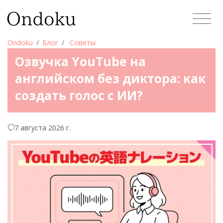
Ondoku
Блог
Советы
Озвучка YouTube на
английском без диктора: как
создать голос с ИИ?
7 августа 2026 г.