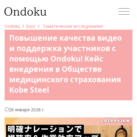
Ondoku
Блог
Тематические исследования
Повышение качества видео
и поддержка участников с
помощью Ondoku! Кейс
внедрения в Обществе
медицинского страхования
Kobe Steel
26 января 2026 г.