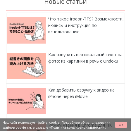
Новые статьи
Что такое Irodori-TTS? Возможности,
нюансы и инструкция по
использованию
Как озвучить вертикальный текст на
фото: из картинки в речь с Ondoku
Как добавить озвучку к видео на
iPhone через iMovie
Наш сайт использует файлы cookie. Подробнее об использовании
Режим чтения в Chrome для ПК:
OK
файлов cookie см. в разделе
«Политика конфиденциальности»
.