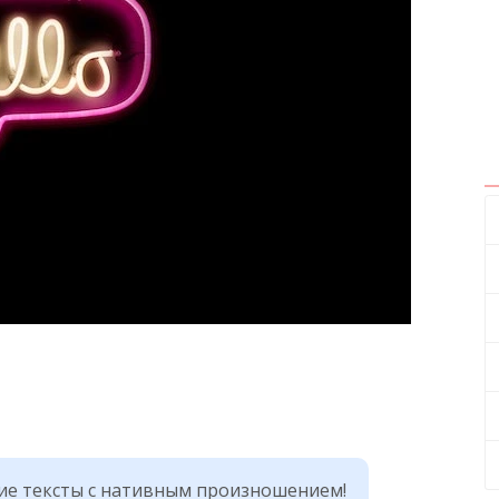
кие тексты с нативным произношением!