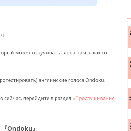
u』
.
торый может озвучивать слова на языках со
протестировать) английские голоса Ondoku.
о сейчас, перейдите в раздел
«Прослушивание
в 『Ondoku』